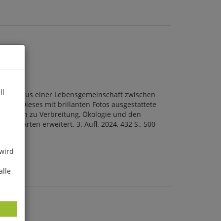
ll
en, die aus einer Lebensgemeinschaft zwischen
den. Dieses mit brillanten Fotos ausgestattete
rmationen zu Verbreitung, Ökologie und den
 430 Arten erweitert. 3. Aufl. 2024, 432 S., 500
 wird
alle