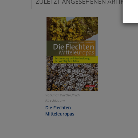
ZULETZT ANGESEHENEN ARTIKEL:
Hier 
Cook
fortg
nicht
Selbs
anpa
Ko
Wa
Volkmar Wirth/Ulrich
Kirschbaum
Pe
Die Flechten
Mitteleuropas
Ma