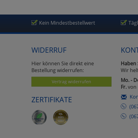
Um
Kein Mindestbestellwert
Täg
WIDERRUF
KON
Hier können Sie direkt eine
Haben 
Bestellung widerrufen:
Wir hel
Mo. - D
Vertrag widerrufen
Fr.
von 
Kon
ZERTIFIKATE
(06
(06