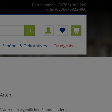
Bestellhotline: (06766) 903-200
oder (06766) 9323-960
Schönes & Dekoratives
Fundgrube
Arten
Pflanzen im eigentlichen Sinne, sondern