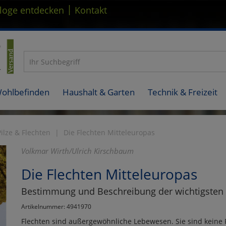
|
loge entdecken
Kontakt
Wohlbefinden
Haushalt & Garten
Technik & Freizeit
Pilze & Flechten
Die Flechten Mitteleuropas
Volkmar Wirth/Ulrich Kirschbaum
Die Flechten Mitteleuropas
Bestimmung und Beschreibung der wichtigsten 
Artikelnummer: 4941970
Flechten sind außergewöhnliche Lebewesen. Sie sind keine 