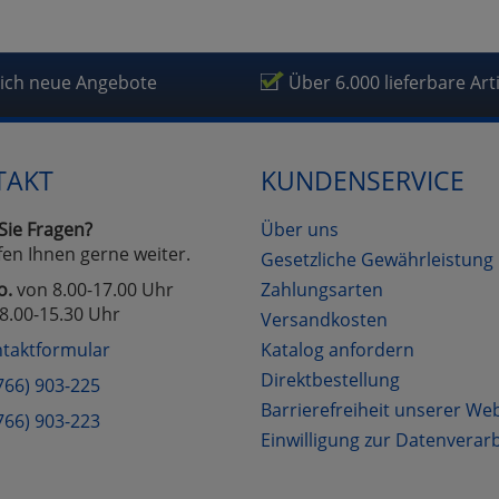
fragetools
lich neue Angebote
Über 6.000 lieferbare Art
Cookies
Cookies
Alle Akzeptieren
Einstellungen speichern
zu Haupptseite Zustimmung D
zurück
TAKT
KUNDENSERVICE
Sie Fragen?
Über uns
fen Ihnen gerne weiter.
Gesetzliche Gewährleistung
o.
von 8.00-17.00 Uhr
Zahlungsarten
8.00-15.30 Uhr
Versandkosten
taktformular
Katalog anfordern
Direktbestellung
766) 903-225
Barrierefreiheit unserer We
766) 903-223
Einwilligung zur Datenverar