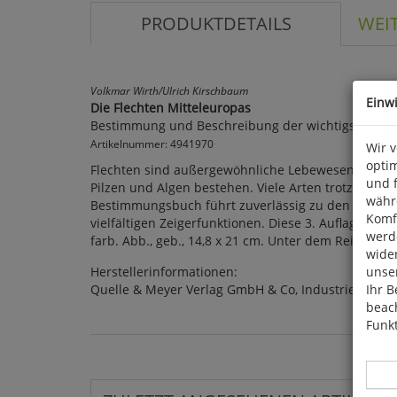
PRODUKTDETAILS
WEI
Volkmar Wirth/Ulrich Kirschbaum
Einw
Die Flechten Mitteleuropas
Bestimmung und Beschreibung der wichtigsten Ar
Artikelnummer: 4941970
Wir 
optim
Flechten sind außergewöhnliche Lebewesen. Sie si
und 
Pilzen und Algen bestehen. Viele Arten trotzen wi
währ
Bestimmungsbuch führt zuverlässig zu den wichtigs
Komfo
vielfältigen Zeigerfunktionen. Diese 3. Auflage wurd
werde
farb. Abb., geb., 14,8 x 21 cm. Unter dem Reiter 
wide
Herstellerinformationen:
unser
Quelle & Meyer Verlag GmbH & Co, Industriepark 3
Ihr B
beach
Funkt