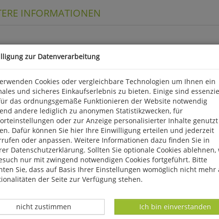
TERE INFORMATIONEN
illigung zur Datenverarbeitung
ten
verwenden Cookies oder vergleichbare Technologien um Ihnen ein
ales und sicheres Einkaufserlebnis zu bieten. Einige sind essenzie
nd keine Pflanzen im eigentlichen Sinne, sondern Doppelorganism
für das ordnungsgemäße Funktionieren der Website notwendig
drigen Klimabedingungen und können mehrere hundert Jahre alt wer
end andere lediglich zu anonymen Statistikzwecken, für
ten Flechtenarten Mitteleuropas und liefert zusätzlich viele Info
rteinstellungen oder zur Anzeige personalisierter Inhalte genutzt
e durchgängig überarbeitet und aktualisiert sowie auf jetzt mehr als
n. Dafür können Sie hier Ihre Einwilligung erteilen und jederzeit
WEITERE INFORMATIONEN finden Sie eine Leseprobe.
rrufen oder anpassen. Weitere Informationen dazu finden Sie in
er Datenschutzerklärung. Sollten Sie optionale Cookies ablehnen,
, D 56291 Wiebelsheim, kontakt@quelle-meyer.de
esuch nur mit zwingend notwendigen Cookies fortgeführt. Bitte
ten Sie, dass auf Basis Ihrer Einstellungen womöglich nicht mehr 
ionalitäten der Seite zur Verfügung stehen.
Datenverarbeitung -
Datenverarbeitung -
nicht zustimmen
Ich bin einverstanden