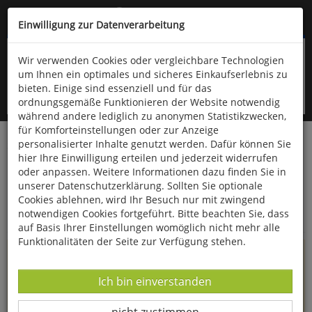
Kompletten Head der Seite überspringen
(06766) 903-200
oder (06766) 9323-960
Einwilligung zur Datenverarbeitung
Wir verwenden Cookies oder vergleichbare Technologien
um Ihnen ein optimales und sicheres Einkaufserlebnis zu
bieten. Einige sind essenziell und für das
ordnungsgemäße Funktionieren der Website notwendig
während andere lediglich zu anonymen Statistikzwecken,
für Komforteinstellungen oder zur Anzeige
personalisierter Inhalte genutzt werden. Dafür können Sie
Startseite
Informationen
hier Ihre Einwilligung erteilen und jederzeit widerrufen
oder anpassen. Weitere Informationen dazu finden Sie in
Uppps...
unserer Datenschutzerklärung. Sollten Sie optionale
Cookies ablehnen, wird Ihr Besuch nur mit zwingend
Sie sind weitergeleitet worden !
notwendigen Cookies fortgeführt. Bitte beachten Sie, dass
auf Basis Ihrer Einstellungen womöglich nicht mehr alle
Funktionalitäten der Seite zur Verfügung stehen.
Die Seite, das Produkt oder die Kategorie, die Sie versucht
haben zu öffnen, gibt es leider nicht mehr in unserem
Datenverarbeitung -
Ich bin einverstanden
Shop.
Datenverarbeitung -