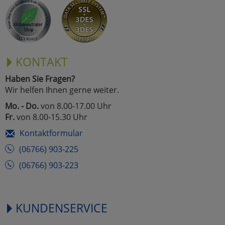
Marketing
Umfragetools
KONTAKT
Haben Sie Fragen?
Cookies
Alle Akzeptieren
Wir helfen Ihnen gerne weiter.
Cookies
Mo. - Do.
von 8.00-17.00 Uhr
Einstellungen speichern
Fr.
von 8.00-15.30 Uhr
zu Haupptseite Zustimmun
zurück
Kontaktformular
(06766) 903-225
(06766) 903-223
KUNDENSERVICE