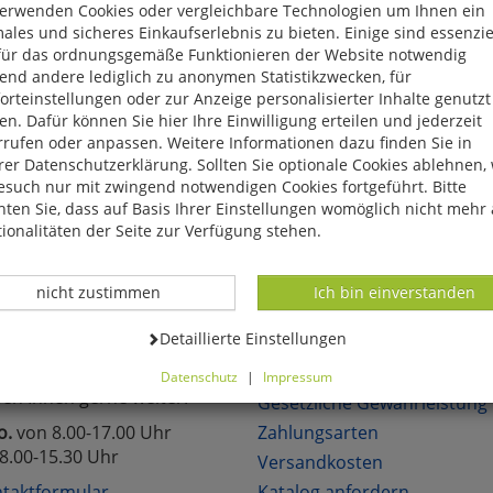
verwenden Cookies oder vergleichbare Technologien um Ihnen ein
eite, das Produkt oder die Kategorie, die Sie versucht haben zu öff
ales und sicheres Einkaufserlebnis zu bieten. Einige sind essenzie
für das ordnungsgemäße Funktionieren der Website notwendig
reuen uns, wenn Sie sich in unserem Onlineshop mit unseren attra
end andere lediglich zu anonymen Statistikzwecken, für
hen!
rteinstellungen oder zur Anzeige personalisierter Inhalte genutzt
n. Dafür können Sie hier Ihre Einwilligung erteilen und jederzeit
rrufen oder anpassen. Weitere Informationen dazu finden Sie in
er Datenschutzerklärung. Sollten Sie optionale Cookies ablehnen,
esuch nur mit zwingend notwendigen Cookies fortgeführt. Bitte
ten Sie, dass auf Basis Ihrer Einstellungen womöglich nicht mehr 
lich neue Angebote
Über 6.000 lieferbare Art
ionalitäten der Seite zur Verfügung stehen.
Datenverarbeitung -
Datenverarbeitung -
nicht zustimmen
Ich bin einverstanden
TAKT
KUNDENSERVICE
Datenverarbeitung -
Detaillierte Einstellungen
Sie Fragen?
Über uns
Datenschutz
|
Impressum
fen Ihnen gerne weiter.
können Sie alle optionalen Cookies einstellen. Sollten Sie optionale
Gesetzliche Gewährleistung
ies ablehnen, wird Ihr Besuch nur mit zwingend notwendigen Cook
o.
von 8.00-17.00 Uhr
Zahlungsarten
eführt. Bitte beachten Sie, dass auf Basis Ihrer Einstellungen womö
8.00-15.30 Uhr
Versandkosten
 mehr alle Funktionalitäten der Seite zur Verfügung stehen.
tverständlich können Sie die Einstellungen jederzeit widerrufen o
taktformular
Katalog anfordern