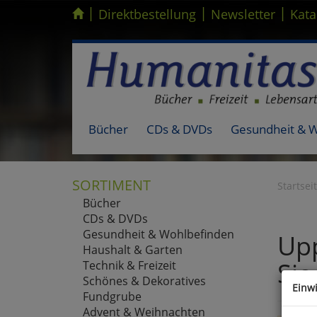
|
|
|
Kompletten Head der Seite überspringen
Direktbestellung
Newsletter
Kata
Bücher
CDs & DVDs
Gesundheit & 
SORTIMENT
Startsei
Bücher
CDs & DVDs
Gesundheit & Wohlbefinden
Upp
Haushalt & Garten
Sie
Technik & Freizeit
Schönes & Dekoratives
Einw
Fundgrube
Advent & Weihnachten