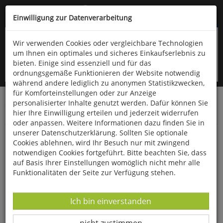
Kompletten Head der Seite überspringen
(06766) 903-200
oder (06766) 9323-960
Einwilligung zur Datenverarbeitung
Wir verwenden Cookies oder vergleichbare Technologien
um Ihnen ein optimales und sicheres Einkaufserlebnis zu
bieten. Einige sind essenziell und für das
ordnungsgemäße Funktionieren der Website notwendig
während andere lediglich zu anonymen Statistikzwecken,
für Komforteinstellungen oder zur Anzeige
personalisierter Inhalte genutzt werden. Dafür können Sie
Startseite
Bücher
Downloads
Zeitschriften
hier Ihre Einwilligung erteilen und jederzeit widerrufen
Der Falke
oder anpassen. Weitere Informationen dazu finden Sie in
unserer Datenschutzerklärung. Sollten Sie optionale
Vogelwelt aktuell: Winter 2023/2024
Cookies ablehnen, wird Ihr Besuch nur mit zwingend
notwendigen Cookies fortgeführt. Bitte beachten Sie, dass
auf Basis Ihrer Einstellungen womöglich nicht mehr alle
Funktionalitäten der Seite zur Verfügung stehen.
Datenverarbeitung -
Ich bin einverstanden
Datenverarbeitung -