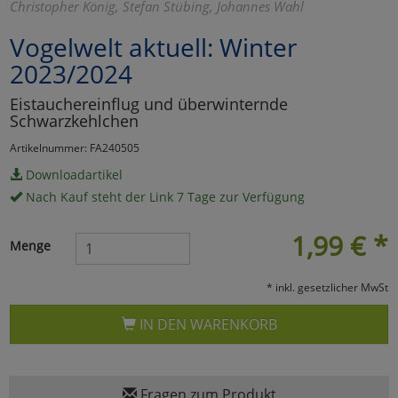
Christopher König, Stefan Stübing, Johannes Wahl
Marketing
Vogelwelt aktuell: Winter
2023/2024
Umfragetools
Eistauchereinflug und überwinternde
Schwarzkehlchen
Cookies
Alle Akzeptieren
Artikelnummer: FA240505
Downloadartikel
Cookies
Einstellungen speichern
Nach Kauf steht der Link 7 Tage zur Verfügung
zu Haupptseite Zustimmun
zurück
1,99
€
*
Menge
* inkl. gesetzlicher MwSt
IN DEN WARENKORB
Fragen zum Produkt