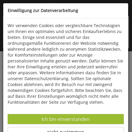
Kompletten Head der Seite überspringen
(06766) 903-200
oder (06766) 9323-960
Einwilligung zur Datenverarbeitung
Wir verwenden Cookies oder vergleichbare Technologien
um Ihnen ein optimales und sicheres Einkaufserlebnis zu
bieten. Einige sind essenziell und für das
ordnungsgemäße Funktionieren der Website notwendig
während andere lediglich zu anonymen Statistikzwecken,
für Komforteinstellungen oder zur Anzeige
personalisierter Inhalte genutzt werden. Dafür können Sie
Startseite
Bücher
Literatur
Diverses
hier Ihre Einwilligung erteilen und jederzeit widerrufen
oder anpassen. Weitere Informationen dazu finden Sie in
Wilhelm Busch - Sämtliche Werke
unserer Datenschutzerklärung. Sollten Sie optionale
Cookies ablehnen, wird Ihr Besuch nur mit zwingend
notwendigen Cookies fortgeführt. Bitte beachten Sie, dass
auf Basis Ihrer Einstellungen womöglich nicht mehr alle
Funktionalitäten der Seite zur Verfügung stehen.
Datenverarbeitung -
Ich bin einverstanden
Datenverarbeitung -