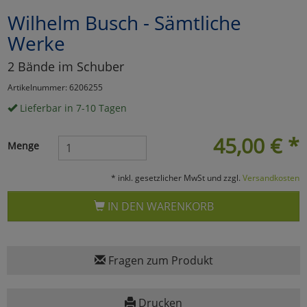
Wilhelm Busch - Sämtliche
Marketing
Werke
Umfragetools
2 Bände im Schuber
Artikelnummer: 6206255
Lieferbar in 7-10 Tagen
Cookies
Alle Akzeptieren
45,00
€
*
Cookies
Einstellungen speichern
Menge
zu Haupptseite Zustimmun
zurück
* inkl. gesetzlicher MwSt und zzgl.
Versandkosten
IN DEN WARENKORB
Fragen zum Produkt
Drucken