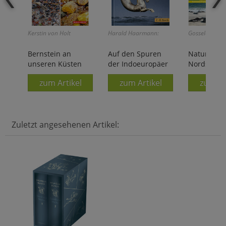
Kerstin von Holt
Harald Haarmann:
Gosselck/Krem
Bernstein an
Auf den Spuren
Naturpara
unseren Küsten
der Indoeuropäer
Nordsee
zum Artikel
zum Artikel
zum Ar
Zuletzt angesehenen Artikel: