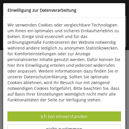
Kompletten Head der Seite überspringen
(06766) 903-200
oder (06766) 9323-960
Einwilligung zur Datenverarbeitung
Wir verwenden Cookies oder vergleichbare Technologien
um Ihnen ein optimales und sicheres Einkaufserlebnis zu
bieten. Einige sind essenziell und für das
ordnungsgemäße Funktionieren der Website notwendig
während andere lediglich zu anonymen Statistikzwecken,
für Komforteinstellungen oder zur Anzeige
personalisierter Inhalte genutzt werden. Dafür können Sie
Startseite
Bücher
Quelle & Meyer Verlag
Fauna
hier Ihre Einwilligung erteilen und jederzeit widerrufen
Insekten & andere Wirbellose
oder anpassen. Weitere Informationen dazu finden Sie in
unserer Datenschutzerklärung. Sollten Sie optionale
Die Libellen Europas
Cookies ablehnen, wird Ihr Besuch nur mit zwingend
notwendigen Cookies fortgeführt. Bitte beachten Sie, dass
auf Basis Ihrer Einstellungen womöglich nicht mehr alle
Funktionalitäten der Seite zur Verfügung stehen.
Datenverarbeitung -
Ich bin einverstanden
Datenverarbeitung -