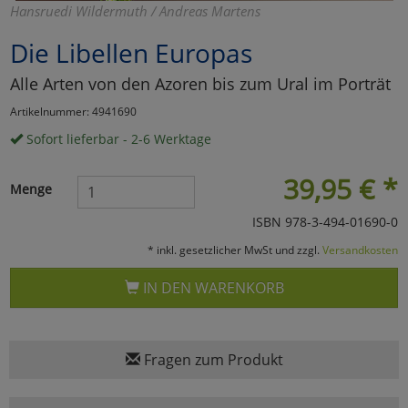
Hansruedi Wildermuth / Andreas Martens
Marketing
Die Libellen Europas
Alle Arten von den Azoren bis zum Ural im Porträt
Umfragetools
Artikelnummer: 4941690
Sofort lieferbar - 2-6 Werktage
Cookies
Alle Akzeptieren
39,95
€
*
Menge
Cookies
Einstellungen speichern
ISBN 978-3-494-01690-0
zu Haupptseite Zustimmun
zurück
* inkl. gesetzlicher MwSt und zzgl.
Versandkosten
IN DEN WARENKORB
Fragen zum Produkt