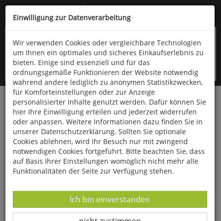
Kompletten Head der Seite überspringen
(06766) 903-200
oder (06766) 9323-960
Einwilligung zur Datenverarbeitung
Wir verwenden Cookies oder vergleichbare Technologien
um Ihnen ein optimales und sicheres Einkaufserlebnis zu
bieten. Einige sind essenziell und für das
ordnungsgemäße Funktionieren der Website notwendig
während andere lediglich zu anonymen Statistikzwecken,
für Komforteinstellungen oder zur Anzeige
personalisierter Inhalte genutzt werden. Dafür können Sie
Startseite
Bücher
Downloads
Zeitschriften
hier Ihre Einwilligung erteilen und jederzeit widerrufen
Der Falke
oder anpassen. Weitere Informationen dazu finden Sie in
unserer Datenschutzerklärung. Sollten Sie optionale
Landesweite Wiesenbrütererfassung in
Cookies ablehnen, wird Ihr Besuch nur mit zwingend
Bayern 2021
notwendigen Cookies fortgeführt. Bitte beachten Sie, dass
auf Basis Ihrer Einstellungen womöglich nicht mehr alle
Funktionalitäten der Seite zur Verfügung stehen.
Datenverarbeitung -
Ich bin einverstanden
Datenverarbeitung -