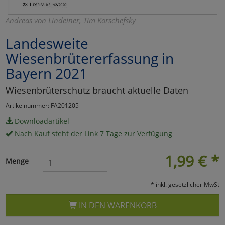
Marketing
Andreas von Lindeiner, Tim Korschefsky
Landesweite
Umfragetools
Wiesenbrütererfassung in
Bayern 2021
Cookies
Alle Akzeptieren
Wiesenbrüterschutz braucht aktuelle Daten
Cookies
Einstellungen speichern
Artikelnummer: FA201205
Downloadartikel
zu Haupptseite Zustimmun
zurück
Nach Kauf steht der Link 7 Tage zur Verfügung
1,99
€
*
Menge
* inkl. gesetzlicher MwSt
IN DEN WARENKORB