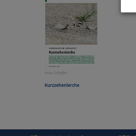
Hier 
Cook
fortg
nicht
Selbs
anpa
Ko
Anita Schäffer
Wa
Kurzzehenlerche
Pe
Ma