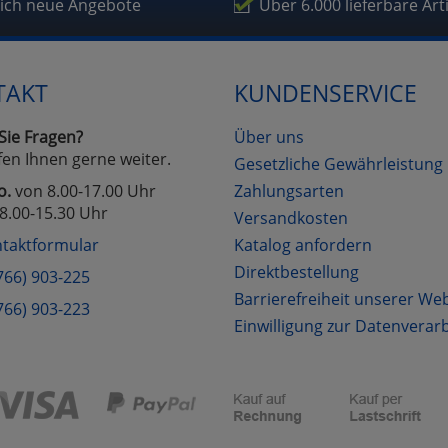
fragetools
lich neue Angebote
Über 6.000 lieferbare Art
Cookies
Cookies
Alle Akzeptieren
Einstellungen speichern
TAKT
KUNDENSERVICE
zu Haupptseite Zustimmung D
zurück
Sie Fragen?
Über uns
fen Ihnen gerne weiter.
Gesetzliche Gewährleistung
o.
von 8.00-17.00 Uhr
Zahlungsarten
8.00-15.30 Uhr
Versandkosten
taktformular
Katalog anfordern
Direktbestellung
766) 903-225
Barrierefreiheit unserer We
766) 903-223
Einwilligung zur Datenverar