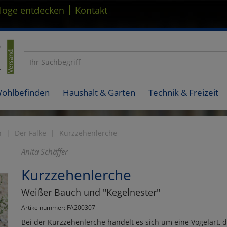
|
loge entdecken
Kontakt
Wohlbefinden
Haushalt & Garten
Technik & Freizeit
n
Der Falke
Kurzzehenlerche
Anita Schäffer
Kurzzehenlerche
Weißer Bauch und "Kegelnester"
Artikelnummer: FA200307
Bei der Kurzzehenlerche handelt es sich um eine Vogelart, d