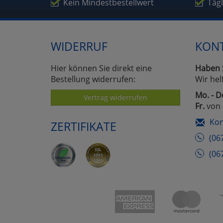
Um
Kein Mindestbestellwert
Täg
WIDERRUF
KON
Hier können Sie direkt eine
Haben 
Bestellung widerrufen:
Wir hel
Mo. - D
Vertrag widerrufen
Fr.
von 
Kon
ZERTIFIKATE
(06
(06