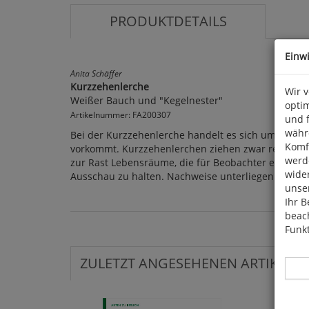
PRODUKTDETAILS
Einw
Anita Schäffer
Kurzzehenlerche
Wir 
Weißer Bauch und "Kegelnester"
optim
Artikelnummer: FA200307
und 
währ
Bei der Kurzzehenlerche handelt es sich um eine V
Komfo
vorkommt. Kurzzehenlerchen ziehen zwar regelmäß
werde
zur Rast Lebensräume, die für Beobachter eher unat
wide
Ausschau zu halten. Nachweise unterliegen einer 
unser
Ihr B
beach
Funkt
ZULETZT ANGESEHENEN ARTIKEL: