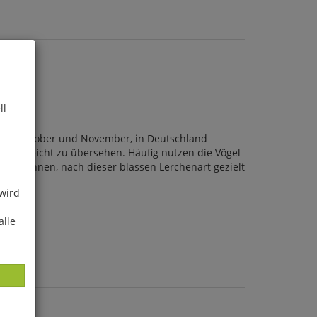
ll
wie im Oktober und November, in Deutschland
ber leicht zu übersehen. Häufig nutzen die Vögel
sich lohnen, nach dieser blassen Lerchenart gezielt
 wird
alle