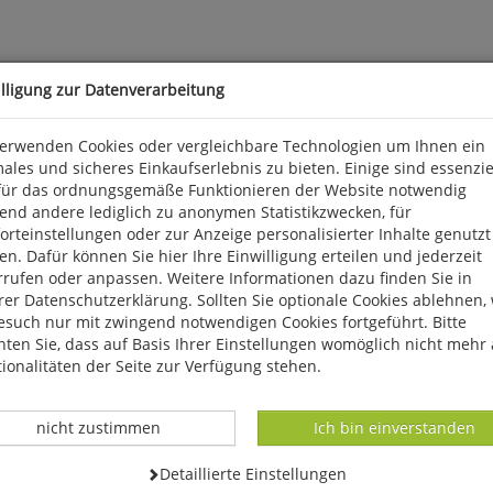
illigung zur Datenverarbeitung
verwenden Cookies oder vergleichbare Technologien um Ihnen ein
ales und sicheres Einkaufserlebnis zu bieten. Einige sind essenzie
für das ordnungsgemäße Funktionieren der Website notwendig
end andere lediglich zu anonymen Statistikzwecken, für
ogelart, die nur zu den Zugzeiten, vor allem im April und Mai so
rteinstellungen oder zur Anzeige personalisierter Inhalte genutzt
ig und möglicherweise auch zunehmend durch Deutschland, sind a
n. Dafür können Sie hier Ihre Einwilligung erteilen und jederzeit
traktiv erscheinen mögen, wie zum Beispiel Äcker. Hier könnte es 
rrufen oder anpassen. Weitere Informationen dazu finden Sie in
Prüfung durch die Deutsche Avifaunistische Kommission (DAK).
er Datenschutzerklärung. Sollten Sie optionale Cookies ablehnen,
esuch nur mit zwingend notwendigen Cookies fortgeführt. Bitte
ten Sie, dass auf Basis Ihrer Einstellungen womöglich nicht mehr 
ionalitäten der Seite zur Verfügung stehen.
Datenverarbeitung -
Datenverarbeitung -
nicht zustimmen
Ich bin einverstanden
Datenverarbeitung -
Detaillierte Einstellungen