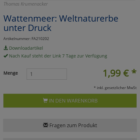
Thomas Krumenacker
Marketing
Wattenmeer: Weltnaturerbe
unter Druck
Umfragetools
Artikelnummer: FA210202
Downloadartikel
Cookies
Alle Akzeptieren
Nach Kauf steht der Link 7 Tage zur Verfügung
Cookies
Einstellungen speichern
1,99
€
*
Menge
zu Haupptseite Zustimmun
zurück
* inkl. gesetzlicher MwSt
IN DEN WARENKORB
Fragen zum Produkt