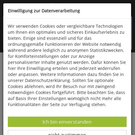
Kompletten Head der Seite überspringen
(06766) 903-200
oder (06766) 9323-960
Einwilligung zur Datenverarbeitung
Wir verwenden Cookies oder vergleichbare Technologien
um Ihnen ein optimales und sicheres Einkaufserlebnis zu
bieten. Einige sind essenziell und für das
ordnungsgemäße Funktionieren der Website notwendig
während andere lediglich zu anonymen Statistikzwecken,
für Komforteinstellungen oder zur Anzeige
personalisierter Inhalte genutzt werden. Dafür können Sie
Startseite
Bücher
Downloads
Zeitschriften
hier Ihre Einwilligung erteilen und jederzeit widerrufen
Der Falke
oder anpassen. Weitere Informationen dazu finden Sie in
unserer Datenschutzerklärung. Sollten Sie optionale
Wattenmeer: Weltnaturerbe unter Druck
Cookies ablehnen, wird Ihr Besuch nur mit zwingend
notwendigen Cookies fortgeführt. Bitte beachten Sie, dass
auf Basis Ihrer Einstellungen womöglich nicht mehr alle
Funktionalitäten der Seite zur Verfügung stehen.
Datenverarbeitung -
Ich bin einverstanden
Datenverarbeitung -