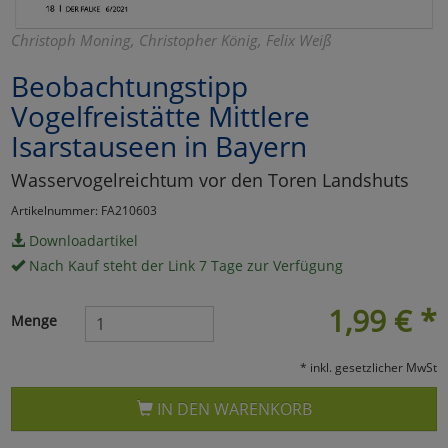
Marketing
Christoph Moning, Christopher König, Felix Weiß
Beobachtungstipp
Umfragetools
Vogelfreistätte Mittlere
Isarstauseen in Bayern
Cookies
Alle Akzeptieren
Wasservogelreichtum vor den Toren Landshuts
Cookies
Einstellungen speichern
Artikelnummer: FA210603
Downloadartikel
zu Haupptseite Zustimmun
zurück
Nach Kauf steht der Link 7 Tage zur Verfügung
1,99
€
*
Menge
* inkl. gesetzlicher MwSt
IN DEN WARENKORB