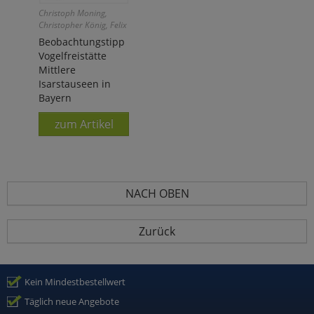
Christoph Moning,
Christopher König, Felix
Weiß
Beobachtungstipp
Vogelfreistätte
Mittlere
Isarstauseen in
Bayern
zum Artikel
NACH OBEN
Zurück
Kein Mindestbestellwert
Täglich neue Angebote