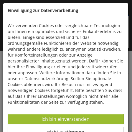
Kompletten Head der Seite überspringen
(06766) 903-200
oder (06766) 9323-960
Einwilligung zur Datenverarbeitung
Wir verwenden Cookies oder vergleichbare Technologien
um Ihnen ein optimales und sicheres Einkaufserlebnis zu
bieten. Einige sind essenziell und für das
ordnungsgemäße Funktionieren der Website notwendig
während andere lediglich zu anonymen Statistikzwecken,
für Komforteinstellungen oder zur Anzeige
personalisierter Inhalte genutzt werden. Dafür können Sie
Startseite
Bücher
Downloads
Zeitschriften
hier Ihre Einwilligung erteilen und jederzeit widerrufen
Der Falke
oder anpassen. Weitere Informationen dazu finden Sie in
unserer Datenschutzerklärung. Sollten Sie optionale
Beobachtungstipp Vogelfreistätte Mittlere
Cookies ablehnen, wird Ihr Besuch nur mit zwingend
Isarstauseen in Bayern
notwendigen Cookies fortgeführt. Bitte beachten Sie, dass
auf Basis Ihrer Einstellungen womöglich nicht mehr alle
Funktionalitäten der Seite zur Verfügung stehen.
Datenverarbeitung -
Ich bin einverstanden
Datenverarbeitung -