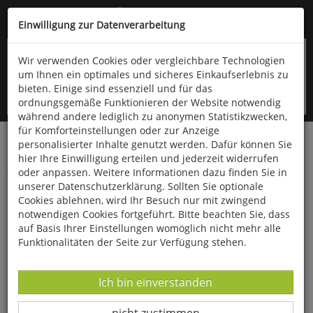
Kompletten Head der Seite überspringen
(06766) 903-200
oder (06766) 9323-960
Einwilligung zur Datenverarbeitung
Wir verwenden Cookies oder vergleichbare Technologien
um Ihnen ein optimales und sicheres Einkaufserlebnis zu
bieten. Einige sind essenziell und für das
ordnungsgemäße Funktionieren der Website notwendig
während andere lediglich zu anonymen Statistikzwecken,
für Komforteinstellungen oder zur Anzeige
personalisierter Inhalte genutzt werden. Dafür können Sie
Startseite
Bücher
Quelle & Meyer Verlag
Flora
hier Ihre Einwilligung erteilen und jederzeit widerrufen
Garten-, Nutz- und Zierpflanzen
oder anpassen. Weitere Informationen dazu finden Sie in
unserer Datenschutzerklärung. Sollten Sie optionale
ERFOLGREICH GÄRTNERN im Rhythmus der
Cookies ablehnen, wird Ihr Besuch nur mit zwingend
Natur
notwendigen Cookies fortgeführt. Bitte beachten Sie, dass
auf Basis Ihrer Einstellungen womöglich nicht mehr alle
Funktionalitäten der Seite zur Verfügung stehen.
Datenverarbeitung -
Ich bin einverstanden
Datenverarbeitung -