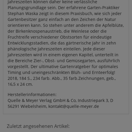
Jahreszeiten können daher keine verlässliche
Planungsgrundlage sein. Der erfahrene Garten-Praktiker
Stephan Waska zeigt in diesem Praxisbuch, wie sich jeder
Gartenbesitzer ganz einfach an den Zeichen der Natur
orientieren kann. So stehen unter anderem die Apfelblüte,
der Birkenknospenaustrieb, die Weinlese oder die
Fruchtreife verschiedener Obstsorten für eindeutige
Entwicklungsstadien, die das gärtnerische Jahr in zehn
phänologische Jahreszeiten einteilen. Jede dieser
Jahreszeiten wird in einem eigenen Kapitel, unterteilt in
die Bereiche Zier-, Obst- und Gemüsegarten, ausführlich
vorgestellt. Der ultimative Gartenratgeber für optimales
Timing und uneingeschränkten Blüh- und Ernteerfolg!
2018, 184 S., 234 farb. Abb., 35 farb.Zeichnungen, geb.,
16,5 x 24 cm.
Herstellerinformationen:
Quelle & Meyer Verlag GmbH & Co, Industriepark 3, D
56291 Wiebelsheim, kontakt@quelle-meyer.de
Zuletzt angesehenen Artikel: