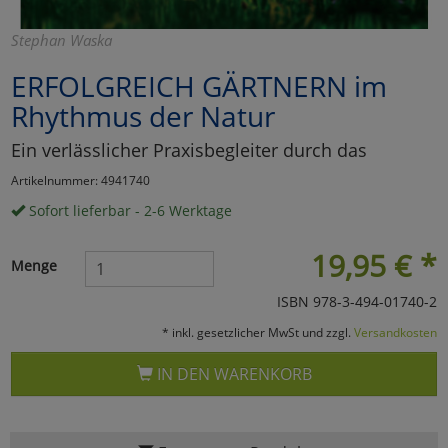
Marketing
Stephan Waska
ERFOLGREICH GÄRTNERN im
Umfragetools
Rhythmus der Natur
Ein verlässlicher Praxisbegleiter durch das
Cookies
Alle Akzeptieren
Artikelnummer: 4941740
Cookies
Einstellungen speichern
Sofort lieferbar - 2-6 Werktage
zu Haupptseite Zustimmun
zurück
19,95
€
*
Menge
ISBN 978-3-494-01740-2
* inkl. gesetzlicher MwSt und zzgl.
Versandkosten
IN DEN WARENKORB