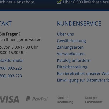
fragetools
lich neue Angebote
Über 6.000 lieferbare Art
Cookies
Cookies
Alle Akzeptieren
Einstellungen speichern
TAKT
KUNDENSERVICE
zu Haupptseite Zustimmung D
zurück
Sie Fragen?
Über uns
fen Ihnen gerne weiter.
Gewährleistung
o.
von 8.00-17.00 Uhr
Zahlungsarten
8.00-15.30 Uhr
Versandkosten
taktformular
Katalog anfordern
Direktbestellung
766) 903-225
Barrierefreiheit unserer We
766) 903-223
Einwilligung zur Datenverar