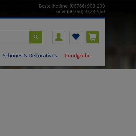
Bestellhotline: (06766) 903-200
oder (06766) 9323-960
Schönes & Dekoratives
Fundgrube