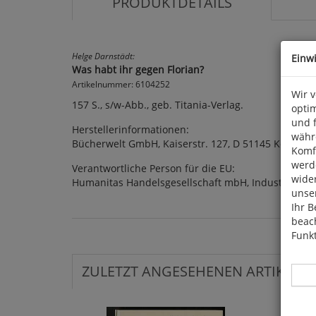
PRODUKTDETAILS
Helge Darnstädt:
Einw
Was habt ihr gegen Florian?
Artikelnummer: 6104252
Wir 
157 S., s/w-Abb., geb. Titania-Verlag.
optim
und 
Herstellerinformationen:
währ
Bücherwelt GmbH, Kaiserstr. 127, D 51145 Köln
Komfo
werde
Verantwortliche Person für die EU:
wide
Humanitas Handelsgesellschaft mbH, Industriepar
unser
Ihr B
beach
Funkt
ZULETZT ANGESEHENEN ARTIKEL: