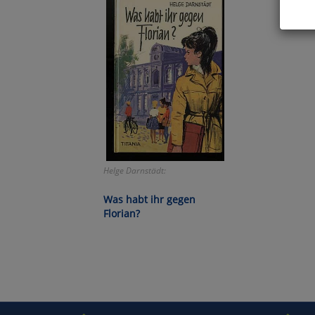
Hier 
Cook
fortg
nicht
Selbs
anpa
Ko
Helge Darnstädt:
Wa
Was habt ihr gegen
Florian?
Pe
Ma