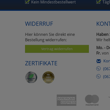
Um
Kein Mindestbestellwert
Täg
WIDERRUF
KON
Hier können Sie direkt eine
Haben 
Bestellung widerrufen:
Wir hel
Mo. - D
Vertrag widerrufen
Fr.
von 
Kon
ZERTIFIKATE
(06
(06