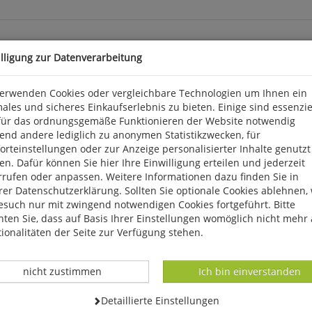
illigung zur Datenverarbeitung
verwenden Cookies oder vergleichbare Technologien um Ihnen ein
ales und sicheres Einkaufserlebnis zu bieten. Einige sind essenzie
für das ordnungsgemäße Funktionieren der Website notwendig
end andere lediglich zu anonymen Statistikzwecken, für
rteinstellungen oder zur Anzeige personalisierter Inhalte genutzt
n. Dafür können Sie hier Ihre Einwilligung erteilen und jederzeit
rrufen oder anpassen. Weitere Informationen dazu finden Sie in
k 3, D 56291 Wiebelsheim, service@humanitas-versand.de
er Datenschutzerklärung. Sollten Sie optionale Cookies ablehnen,
esuch nur mit zwingend notwendigen Cookies fortgeführt. Bitte
ten Sie, dass auf Basis Ihrer Einstellungen womöglich nicht mehr 
ionalitäten der Seite zur Verfügung stehen.
Datenverarbeitung -
Datenverarbeitung -
nicht zustimmen
Ich bin einverstanden
Datenverarbeitung -
Detaillierte Einstellungen