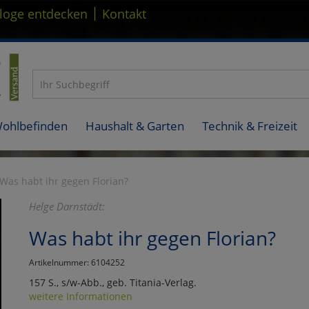
|
loge entdecken
Kontakt
Wohlbefinden
Haushalt & Garten
Technik & Freizeit
Was habt ihr gegen Florian?
Helge Darnstädt:
Was habt ihr gegen Florian?
Artikelnummer: 6104252
157 S., s/w-Abb., geb. Titania-Verlag.
weitere Informationen