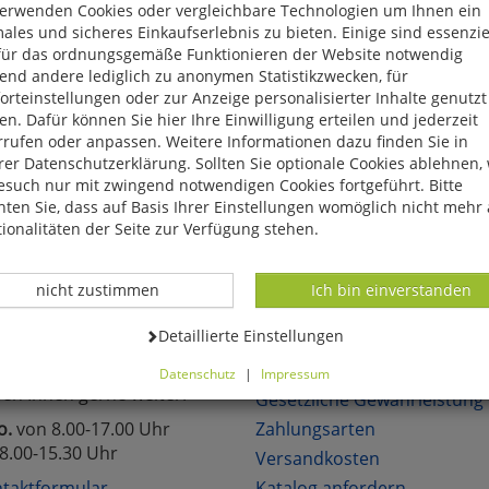
verwenden Cookies oder vergleichbare Technologien um Ihnen ein
eite, das Produkt oder die Kategorie, die Sie versucht haben zu öff
ales und sicheres Einkaufserlebnis zu bieten. Einige sind essenzie
für das ordnungsgemäße Funktionieren der Website notwendig
reuen uns, wenn Sie sich in unserem Onlineshop mit unseren attra
end andere lediglich zu anonymen Statistikzwecken, für
hen!
rteinstellungen oder zur Anzeige personalisierter Inhalte genutzt
n. Dafür können Sie hier Ihre Einwilligung erteilen und jederzeit
rrufen oder anpassen. Weitere Informationen dazu finden Sie in
er Datenschutzerklärung. Sollten Sie optionale Cookies ablehnen,
esuch nur mit zwingend notwendigen Cookies fortgeführt. Bitte
ten Sie, dass auf Basis Ihrer Einstellungen womöglich nicht mehr 
lich neue Angebote
Über 6.000 lieferbare Art
ionalitäten der Seite zur Verfügung stehen.
Datenverarbeitung -
Datenverarbeitung -
nicht zustimmen
Ich bin einverstanden
TAKT
KUNDENSERVICE
Datenverarbeitung -
Detaillierte Einstellungen
Sie Fragen?
Über uns
Datenschutz
|
Impressum
fen Ihnen gerne weiter.
können Sie alle optionalen Cookies einstellen. Sollten Sie optionale
Gesetzliche Gewährleistung
ies ablehnen, wird Ihr Besuch nur mit zwingend notwendigen Cook
o.
von 8.00-17.00 Uhr
Zahlungsarten
eführt. Bitte beachten Sie, dass auf Basis Ihrer Einstellungen womö
8.00-15.30 Uhr
Versandkosten
 mehr alle Funktionalitäten der Seite zur Verfügung stehen.
tverständlich können Sie die Einstellungen jederzeit widerrufen o
taktformular
Katalog anfordern