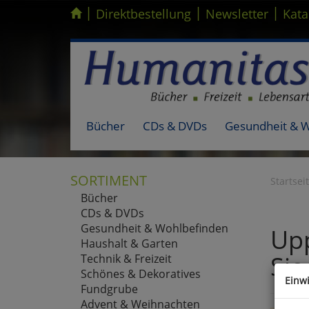
|
|
|
Kompletten Head der Seite überspringen
Direktbestellung
Newsletter
Kata
Bücher
CDs & DVDs
Gesundheit & 
SORTIMENT
Startsei
Bücher
CDs & DVDs
Gesundheit & Wohlbefinden
Upp
Haushalt & Garten
Sie
Technik & Freizeit
Schönes & Dekoratives
Einw
Fundgrube
Advent & Weihnachten