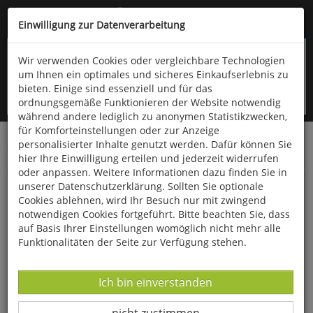
Kompletten Head der Seite überspringen
(06766) 903-200
oder (06766) 9323-960
Einwilligung zur Datenverarbeitung
Wir verwenden Cookies oder vergleichbare Technologien
um Ihnen ein optimales und sicheres Einkaufserlebnis zu
bieten. Einige sind essenziell und für das
ordnungsgemäße Funktionieren der Website notwendig
während andere lediglich zu anonymen Statistikzwecken,
für Komforteinstellungen oder zur Anzeige
personalisierter Inhalte genutzt werden. Dafür können Sie
Startseite
Bücher
Downloads
Zeitschriften
hier Ihre Einwilligung erteilen und jederzeit widerrufen
Der Falke
oder anpassen. Weitere Informationen dazu finden Sie in
unserer Datenschutzerklärung. Sollten Sie optionale
Warum Vögel Sonne tanken: Sonnenbaden
Cookies ablehnen, wird Ihr Besuch nur mit zwingend
notwendigen Cookies fortgeführt. Bitte beachten Sie, dass
auf Basis Ihrer Einstellungen womöglich nicht mehr alle
Funktionalitäten der Seite zur Verfügung stehen.
Datenverarbeitung -
Ich bin einverstanden
Datenverarbeitung -