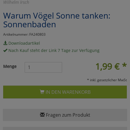
Wilhelm Irsch
Marketing
Warum Vögel Sonne tanken:
Sonnenbaden
Umfragetools
Artikelnummer: FA240803
Downloadartikel
Cookies
Alle Akzeptieren
Nach Kauf steht der Link 7 Tage zur Verfügung
Cookies
Einstellungen speichern
1,99
€
*
Menge
zu Haupptseite Zustimmun
zurück
* inkl. gesetzlicher MwSt
IN DEN WARENKORB
Fragen zum Produkt