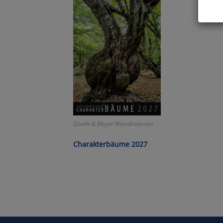
Hier 
Cook
fortg
nicht
Selbs
anpa
Ko
Quelle & Meyer Wandkalender
Wa
Charakterbäume 2027
Pe
Ma