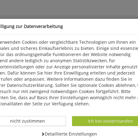
illigung zur Datenverarbeitung
verwenden Cookies oder vergleichbare Technologien um Ihnen ein
ales und sicheres Einkaufserlebnis zu bieten. Einige sind essenzie
eeindruckenden Aufnahmen. Auf der Rückseite eines jeden Kale
für das ordnungsgemäße Funktionieren der Website notwendig
tionen über den Standort (inkl. GPS-Daten), Alter, Umfang und Höh
end andere lediglich zu anonymen Statistikzwecken, für
rteinstellungen oder zur Anzeige personalisierter Inhalte genutzt
n. Dafür können Sie hier Ihre Einwilligung erteilen und jederzeit
rrufen oder anpassen. Weitere Informationen dazu finden Sie in
, D 56291 Wiebelsheim, kontakt@quelle-meyer.de
er Datenschutzerklärung. Sollten Sie optionale Cookies ablehnen,
esuch nur mit zwingend notwendigen Cookies fortgeführt. Bitte
ten Sie, dass auf Basis Ihrer Einstellungen womöglich nicht mehr 
ionalitäten der Seite zur Verfügung stehen.
Datenverarbeitung -
Datenverarbeitung -
nicht zustimmen
Ich bin einverstanden
Datenverarbeitung -
Detaillierte Einstellungen