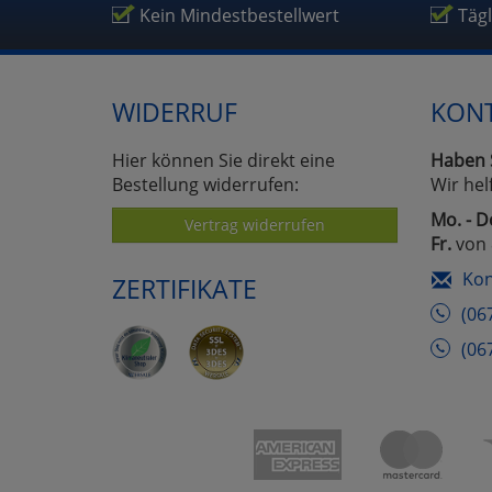
Um
Kein Mindestbestellwert
Täg
WIDERRUF
KON
Hier können Sie direkt eine
Haben 
Bestellung widerrufen:
Wir hel
Mo. - D
Vertrag widerrufen
Fr.
von 
Kon
ZERTIFIKATE
(06
(06