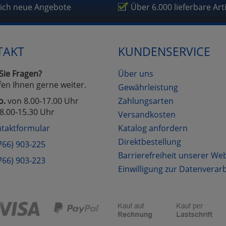
fragetools
lich neue Angebote
Über 6.000 lieferbare Art
Cookies
Cookies
Alle Akzeptieren
Einstellungen speichern
TAKT
KUNDENSERVICE
zu Haupptseite Zustimmung D
zurück
Sie Fragen?
Über uns
fen Ihnen gerne weiter.
Gewährleistung
o.
von 8.00-17.00 Uhr
Zahlungsarten
8.00-15.30 Uhr
Versandkosten
taktformular
Katalog anfordern
Direktbestellung
766) 903-225
Barrierefreiheit unserer We
766) 903-223
Einwilligung zur Datenverar