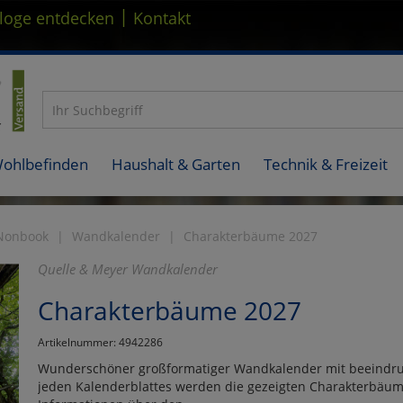
|
loge entdecken
Kontakt
Wohlbefinden
Haushalt & Garten
Technik & Freizeit
Nonbook
Wandkalender
Charakterbäume 2027
Quelle & Meyer Wandkalender
Charakterbäume 2027
Artikelnummer: 4942286
Wunderschöner großformatiger Wandkalender mit beeindru
jeden Kalenderblattes werden die gezeigten Charakterbäum