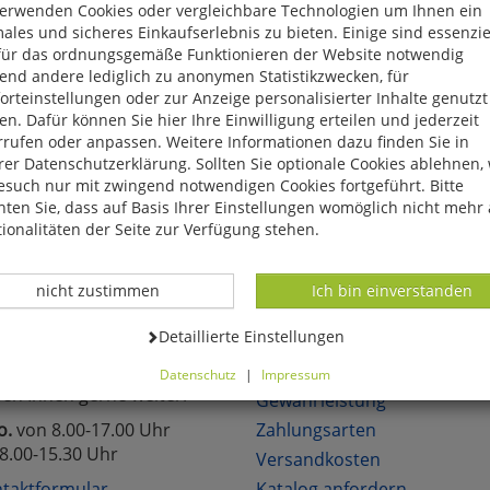
verwenden Cookies oder vergleichbare Technologien um Ihnen ein
eite, das Produkt oder die Kategorie, die Sie versucht haben zu öff
ales und sicheres Einkaufserlebnis zu bieten. Einige sind essenzie
für das ordnungsgemäße Funktionieren der Website notwendig
reuen uns, wenn Sie sich in unserem Onlineshop mit unseren attra
end andere lediglich zu anonymen Statistikzwecken, für
hen!
rteinstellungen oder zur Anzeige personalisierter Inhalte genutzt
n. Dafür können Sie hier Ihre Einwilligung erteilen und jederzeit
rrufen oder anpassen. Weitere Informationen dazu finden Sie in
er Datenschutzerklärung. Sollten Sie optionale Cookies ablehnen,
esuch nur mit zwingend notwendigen Cookies fortgeführt. Bitte
ten Sie, dass auf Basis Ihrer Einstellungen womöglich nicht mehr 
lich neue Angebote
Über 6.000 lieferbare Art
ionalitäten der Seite zur Verfügung stehen.
Datenverarbeitung -
Datenverarbeitung -
nicht zustimmen
Ich bin einverstanden
TAKT
KUNDENSERVICE
Datenverarbeitung -
Detaillierte Einstellungen
Sie Fragen?
Über uns
Datenschutz
|
Impressum
fen Ihnen gerne weiter.
können Sie alle optionalen Cookies einstellen. Sollten Sie optionale
Gewährleistung
ies ablehnen, wird Ihr Besuch nur mit zwingend notwendigen Cook
o.
von 8.00-17.00 Uhr
Zahlungsarten
eführt. Bitte beachten Sie, dass auf Basis Ihrer Einstellungen womö
8.00-15.30 Uhr
Versandkosten
 mehr alle Funktionalitäten der Seite zur Verfügung stehen.
tverständlich können Sie die Einstellungen jederzeit widerrufen o
taktformular
Katalog anfordern