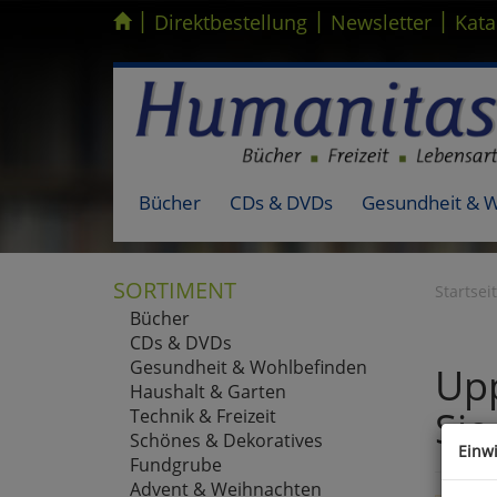
|
|
|
Kompletten Head der Seite überspringen
Direktbestellung
Newsletter
Kata
Bücher
CDs & DVDs
Gesundheit & 
SORTIMENT
Startsei
Bücher
CDs & DVDs
Gesundheit & Wohlbefinden
Upp
Haushalt & Garten
Sie
Technik & Freizeit
Schönes & Dekoratives
Einw
Fundgrube
Advent & Weihnachten