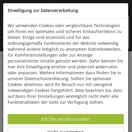
Kompletten Head der Seite überspringen
(06766) 903-200
oder (06766) 9323-960
Einwilligung zur Datenverarbeitung
Wir verwenden Cookies oder vergleichbare Technologien
um Ihnen ein optimales und sicheres Einkaufserlebnis zu
bieten. Einige sind essenziell und für das
ordnungsgemäße Funktionieren der Website notwendig
während andere lediglich zu anonymen Statistikzwecken,
für Komforteinstellungen oder zur Anzeige
personalisierter Inhalte genutzt werden. Dafür können Sie
Startseite
Technik & Freizeit
Spiel & Spaß
hier Ihre Einwilligung erteilen und jederzeit widerrufen
Gesellschaftsspiele
oder anpassen. Weitere Informationen dazu finden Sie in
unserer Datenschutzerklärung. Sollten Sie optionale
Würfel-Klappenspiel »Shut the box«
Cookies ablehnen, wird Ihr Besuch nur mit zwingend
notwendigen Cookies fortgeführt. Bitte beachten Sie, dass
auf Basis Ihrer Einstellungen womöglich nicht mehr alle
Funktionalitäten der Seite zur Verfügung stehen.
Datenverarbeitung -
Ich bin einverstanden
Datenverarbeitung -