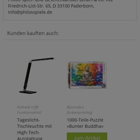
Friedrich-List-Str. 65, D 33100 Paderborn,
info@philosspiele.de
Kunden kauften auch:
Ästhetik trifft
Besonders
Funktionalität!
farbenprächtig!
Tageslicht-
1000-Teile-Puzzle
Tischleuchte mit
»Bunter Buddha«
High-Tech-
zum Artikel
Ausstattung