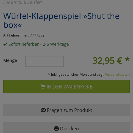
Für bis zu 6 Spieler!
Marketing
Würfel-Klappenspiel »Shut the
box«
Umfragetools
Artikelnummer: 7777382
Sofort lieferbar - 2-6 Werktage
Cookies
Alle Akzeptieren
32,95
€
*
Menge
Cookies
Einstellungen speichern
* inkl. gesetzlicher MwSt und zzgl.
Versandkosten
zu Haupptseite Zustimmun
zurück
IN DEN WARENKORB
Fragen zum Produkt
Drucken