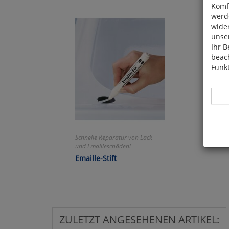
Komfo
werde
wide
unser
Ihr B
beach
Funkt
Schnelle Reparatur von Lack-
Hier 
und Emailleschäden!
Cook
Emaille-Stift
fortg
nicht
Selbs
anpa
ZULETZT ANGESEHENEN ARTIKEL: