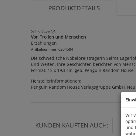
PRODUKTDETAILS
Selma Lagerlöf:
Von Trollen und Menschen
Erzählungen
Artikelnummer: 6204584
Die schwedische Nobelpreisträgerin Selma Lagerlöf 
und Weiten. Ihre Geschichten berichten von Mensc
Format: 13 x 19,3 cm, geb. Penguin Random House.
Herstellerinformationen:
Penguin Random House Verlagsgruppe GmbH, Neum
Einw
Wir 
optim
KUNDEN KAUFTEN AUCH:
und 
währ