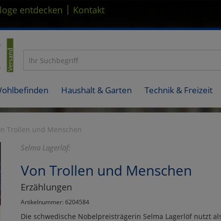
|
loge entdecken
Kontakt
Wohlbefinden
Haushalt & Garten
Technik & Freizeit
on Trollen und Menschen
Selma Lagerlöf:
Von Trollen und Menschen
Erzählungen
Artikelnummer: 6204584
Die schwedische Nobelpreisträgerin Selma Lagerlöf nutzt als