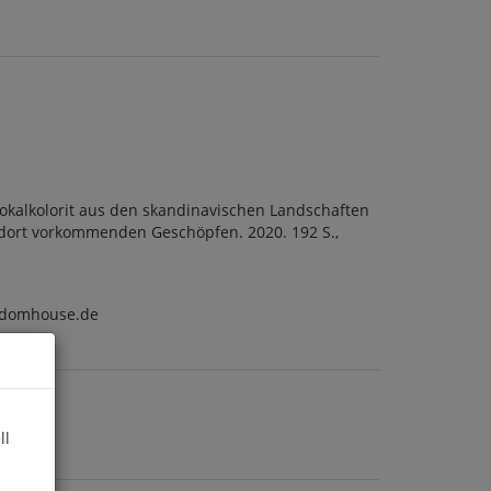
Lokalkolorit aus den skandinavischen Landschaften
 dort vorkommenden Geschöpfen. 2020. 192 S.,
ndomhouse.de
ll