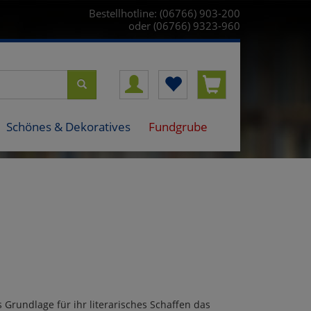
Bestellhotline: (06766) 903-200
oder (06766) 9323-960
Schönes & Dekoratives
Fundgrube
 Grundlage für ihr literarisches Schaffen das