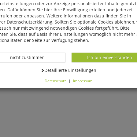
rteinstellungen oder zur Anzeige personalisierter Inhalte genutzt
n. Dafür können Sie hier Ihre Einwilligung erteilen und jederzeit
rrufen oder anpassen. Weitere Informationen dazu finden Sie in
er Datenschutzerklärung. Sollten Sie optionale Cookies ablehnen,
esuch nur mit zwingend notwendigen Cookies fortgeführt. Bitte
ten Sie, dass auf Basis Ihrer Einstellungen womöglich nicht mehr 
ionalitäten der Seite zur Verfügung stehen.
Datenverarbeitung -
Datenverarbeitung -
nicht zustimmen
Ich bin einverstanden
Datenverarbeitung -
Detaillierte Einstellungen
Datenschutz
|
Impressum
können Sie alle optionalen Cookies einstellen. Sollten Sie optionale
ies ablehnen, wird Ihr Besuch nur mit zwingend notwendigen Cook
eführt. Bitte beachten Sie, dass auf Basis Ihrer Einstellungen womö
 mehr alle Funktionalitäten der Seite zur Verfügung stehen.
tverständlich können Sie die Einstellungen jederzeit widerrufen o
ssen.