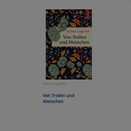
Ko
Wa
Pe
Ma
Um
Selma Lagerlöf:
Von Trollen und
Menschen