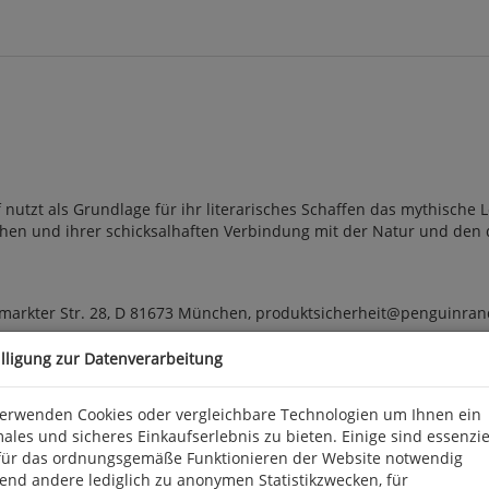
nutzt als Grundlage für ihr literarisches Schaffen das mythische 
hen und ihrer schicksalhaften Verbindung mit der Natur und den
arkter Str. 28, D 81673 München, produktsicherheit@penguinra
illigung zur Datenverarbeitung
verwenden Cookies oder vergleichbare Technologien um Ihnen ein
ales und sicheres Einkaufserlebnis zu bieten. Einige sind essenzie
für das ordnungsgemäße Funktionieren der Website notwendig
end andere lediglich zu anonymen Statistikzwecken, für