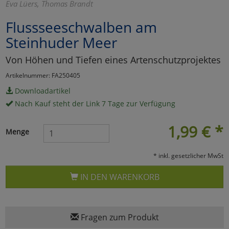
Eva Lüers, Thomas Brandt
Marketing
Flussseeschwalben am
Steinhuder Meer
Umfragetools
Von Höhen und Tiefen eines Artenschutzprojektes
Artikelnummer: FA250405
Cookies
Alle Akzeptieren
Downloadartikel
Nach Kauf steht der Link 7 Tage zur Verfügung
Cookies
Einstellungen speichern
1,99
€
*
zu Haupptseite Zustimmun
zurück
Menge
* inkl. gesetzlicher MwSt
IN DEN WARENKORB
Fragen zum Produkt