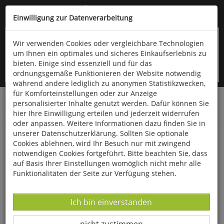
Kompletten Head der Seite überspringen
(06766) 903-200
oder (06766) 9323-960
Einwilligung zur Datenverarbeitung
Wir verwenden Cookies oder vergleichbare Technologien
um Ihnen ein optimales und sicheres Einkaufserlebnis zu
bieten. Einige sind essenziell und für das
ordnungsgemäße Funktionieren der Website notwendig
während andere lediglich zu anonymen Statistikzwecken,
für Komforteinstellungen oder zur Anzeige
personalisierter Inhalte genutzt werden. Dafür können Sie
Startseite
Bücher
Downloads
Zeitschriften
hier Ihre Einwilligung erteilen und jederzeit widerrufen
Der Falke
oder anpassen. Weitere Informationen dazu finden Sie in
unserer Datenschutzerklärung. Sollten Sie optionale
Flussseeschwalben am Steinhuder Meer
Cookies ablehnen, wird Ihr Besuch nur mit zwingend
notwendigen Cookies fortgeführt. Bitte beachten Sie, dass
auf Basis Ihrer Einstellungen womöglich nicht mehr alle
Funktionalitäten der Seite zur Verfügung stehen.
Datenverarbeitung -
Ich bin einverstanden
Datenverarbeitung -