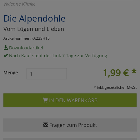
Vivienne Klimke
Marketing
Die Alpendohle
Vom Lügen und Lieben
Umfragetools
Artikelnummer: FA22SH15
Downloadartikel
Cookies
Alle Akzeptieren
Nach Kauf steht der Link 7 Tage zur Verfügung
Cookies
Einstellungen speichern
1,99
€
*
Menge
zu Haupptseite Zustimmun
zurück
* inkl. gesetzlicher MwSt
IN DEN WARENKORB
Fragen zum Produkt