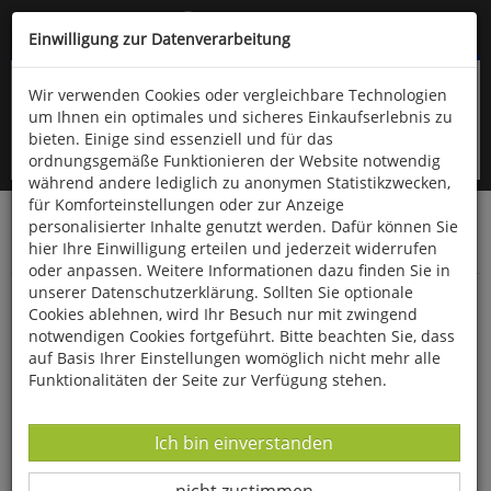
Kompletten Head der Seite überspringen
(06766) 903-200
oder (06766) 9323-960
Einwilligung zur Datenverarbeitung
Wir verwenden Cookies oder vergleichbare Technologien
um Ihnen ein optimales und sicheres Einkaufserlebnis zu
bieten. Einige sind essenziell und für das
ordnungsgemäße Funktionieren der Website notwendig
während andere lediglich zu anonymen Statistikzwecken,
für Komforteinstellungen oder zur Anzeige
personalisierter Inhalte genutzt werden. Dafür können Sie
Startseite
Bücher
Downloads
Zeitschriften
hier Ihre Einwilligung erteilen und jederzeit widerrufen
Der Falke
oder anpassen. Weitere Informationen dazu finden Sie in
unserer Datenschutzerklärung. Sollten Sie optionale
Die Alpendohle
Cookies ablehnen, wird Ihr Besuch nur mit zwingend
notwendigen Cookies fortgeführt. Bitte beachten Sie, dass
auf Basis Ihrer Einstellungen womöglich nicht mehr alle
Funktionalitäten der Seite zur Verfügung stehen.
Datenverarbeitung -
Ich bin einverstanden
Datenverarbeitung -