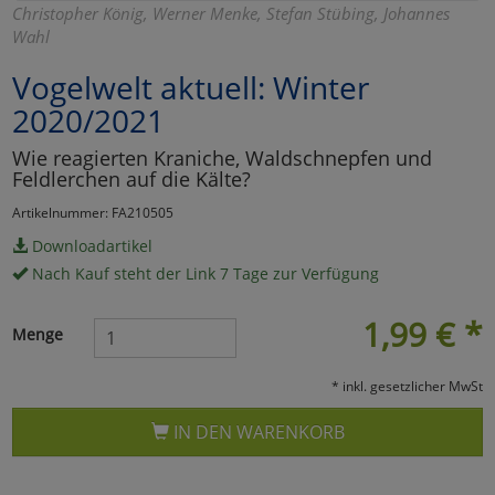
Christopher König, Werner Menke, Stefan Stübing, Johannes
Marketing
Wahl
Vogelwelt aktuell: Winter
Umfragetools
2020/2021
Wie reagierten Kraniche, Waldschnepfen und
Feldlerchen auf die Kälte?
Cookies
Alle Akzeptieren
Artikelnummer: FA210505
Cookies
Einstellungen speichern
Downloadartikel
Nach Kauf steht der Link 7 Tage zur Verfügung
zu Haupptseite Zustimmun
zurück
1,99
€
*
Menge
* inkl. gesetzlicher MwSt
IN DEN WARENKORB