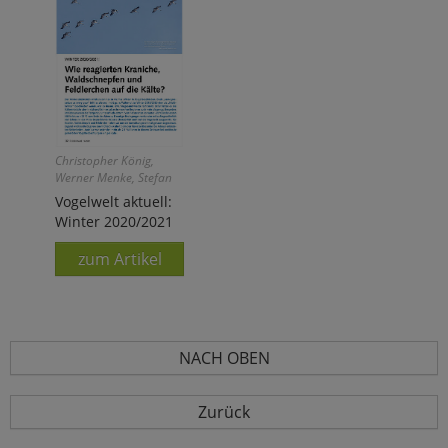
Christopher König,
Werner Menke, Stefan
Stübing, Johannes Wahl
Vogelwelt aktuell:
Winter 2020/2021
zum Artikel
NACH OBEN
Zurück