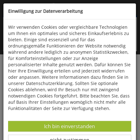
Kompletten Head der Seite überspringen
(06766) 903-200
oder (06766) 9323-960
Einwilligung zur Datenverarbeitung
Wir verwenden Cookies oder vergleichbare Technologien
um Ihnen ein optimales und sicheres Einkaufserlebnis zu
bieten. Einige sind essenziell und für das
ordnungsgemäße Funktionieren der Website notwendig
während andere lediglich zu anonymen Statistikzwecken,
für Komforteinstellungen oder zur Anzeige
personalisierter Inhalte genutzt werden. Dafür können Sie
Startseite
Bücher
Downloads
Zeitschriften
hier Ihre Einwilligung erteilen und jederzeit widerrufen
Der Falke
oder anpassen. Weitere Informationen dazu finden Sie in
unserer Datenschutzerklärung. Sollten Sie optionale
Vogelwelt aktuell: Winter 2020/2021
Cookies ablehnen, wird Ihr Besuch nur mit zwingend
notwendigen Cookies fortgeführt. Bitte beachten Sie, dass
auf Basis Ihrer Einstellungen womöglich nicht mehr alle
Funktionalitäten der Seite zur Verfügung stehen.
Datenverarbeitung -
Ich bin einverstanden
Datenverarbeitung -