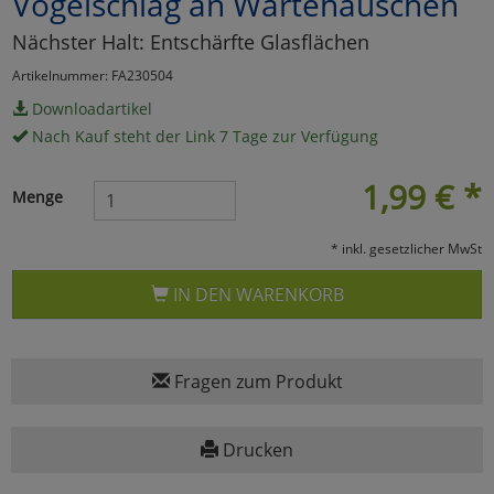
Vogelschlag an Wartehäuschen
Marketing
Nächster Halt: Entschärfte Glasflächen
Artikelnummer: FA230504
Umfragetools
Downloadartikel
Nach Kauf steht der Link 7 Tage zur Verfügung
Cookies
Alle Akzeptieren
1,99
€
*
Menge
Cookies
Einstellungen speichern
* inkl. gesetzlicher MwSt
zu Haupptseite Zustimmun
zurück
IN DEN WARENKORB
Fragen zum Produkt
Drucken