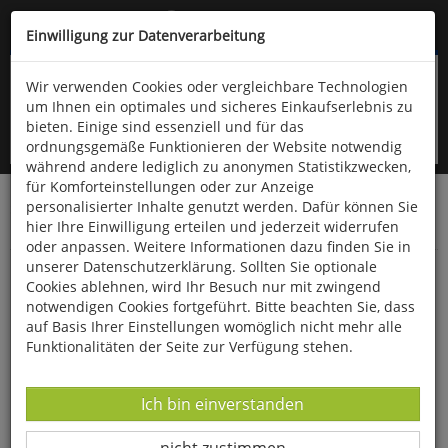
Kompletten Head der Seite überspringen
(06766) 903-200
oder (06766) 9323-960
Einwilligung zur Datenverarbeitung
Wir verwenden Cookies oder vergleichbare Technologien
um Ihnen ein optimales und sicheres Einkaufserlebnis zu
bieten. Einige sind essenziell und für das
ordnungsgemäße Funktionieren der Website notwendig
während andere lediglich zu anonymen Statistikzwecken,
für Komforteinstellungen oder zur Anzeige
personalisierter Inhalte genutzt werden. Dafür können Sie
Startseite
Bücher
Downloads
Zeitschriften
hier Ihre Einwilligung erteilen und jederzeit widerrufen
Der Falke
oder anpassen. Weitere Informationen dazu finden Sie in
unserer Datenschutzerklärung. Sollten Sie optionale
Vogelschlag an Wartehäuschen
Cookies ablehnen, wird Ihr Besuch nur mit zwingend
notwendigen Cookies fortgeführt. Bitte beachten Sie, dass
auf Basis Ihrer Einstellungen womöglich nicht mehr alle
Funktionalitäten der Seite zur Verfügung stehen.
Datenverarbeitung -
Ich bin einverstanden
Datenverarbeitung -