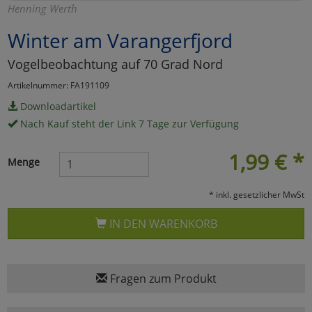
Henning Werth
Marketing
Winter am Varangerfjord
Vogelbeobachtung auf 70 Grad Nord
Umfragetools
Artikelnummer: FA191109
Downloadartikel
Cookies
Alle Akzeptieren
Nach Kauf steht der Link 7 Tage zur Verfügung
Cookies
Einstellungen speichern
1,99
€
*
Menge
zu Haupptseite Zustimmun
zurück
* inkl. gesetzlicher MwSt
IN DEN WARENKORB
Fragen zum Produkt