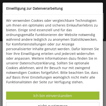
Kompletten Head der Seite überspringen
(06766) 903-200
oder (06766) 9323-960
Einwilligung zur Datenverarbeitung
Wir verwenden Cookies oder vergleichbare Technologien
um Ihnen ein optimales und sicheres Einkaufserlebnis zu
bieten. Einige sind essenziell und für das
ordnungsgemäße Funktionieren der Website notwendig
während andere lediglich zu anonymen Statistikzwecken,
für Komforteinstellungen oder zur Anzeige
personalisierter Inhalte genutzt werden. Dafür können Sie
Startseite
Bücher
Downloads
Zeitschriften
hier Ihre Einwilligung erteilen und jederzeit widerrufen
Der Falke
oder anpassen. Weitere Informationen dazu finden Sie in
unserer Datenschutzerklärung. Sollten Sie optionale
Winter am Varangerfjord
Cookies ablehnen, wird Ihr Besuch nur mit zwingend
notwendigen Cookies fortgeführt. Bitte beachten Sie, dass
auf Basis Ihrer Einstellungen womöglich nicht mehr alle
Funktionalitäten der Seite zur Verfügung stehen.
Datenverarbeitung -
Ich bin einverstanden
Datenverarbeitung -