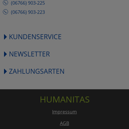
(06766) 903-225
(06766) 903-223
KUNDENSERVICE
NEWSLETTER
ZAHLUNGSARTEN
HUMANITAS
Impressum
AGB