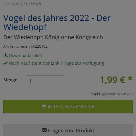
Hermann Stickroth
Marketing
Vogel des Jahres 2022 - Der
Wiedehopf
Umfragetools
Der Wiedehopf: König ohne Königreich
Artikelnummer: FA220102
Cookies
Alle Akzeptieren
Downloadartikel
Nach Kauf steht der Link 7 Tage zur Verfügung
Cookies
Einstellungen speichern
1,99
€
*
zu Haupptseite Zustimmun
zurück
Menge
* inkl. gesetzlicher MwSt
IN DEN WARENKORB
Fragen zum Produkt