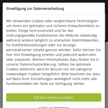
Kompletten Head der Seite überspringen
(06766) 903-200
oder (06766) 9323-960
Einwilligung zur Datenverarbeitung
Wir verwenden Cookies oder vergleichbare Technologien
um Ihnen ein optimales und sicheres Einkaufserlebnis zu
bieten. Einige sind essenziell und für das
ordnungsgemäße Funktionieren der Website notwendig
während andere lediglich zu anonymen Statistikzwecken,
für Komforteinstellungen oder zur Anzeige
personalisierter Inhalte genutzt werden. Dafür können Sie
Startseite
Bücher
Downloads
Zeitschriften
hier Ihre Einwilligung erteilen und jederzeit widerrufen
Der Falke
oder anpassen. Weitere Informationen dazu finden Sie in
unserer Datenschutzerklärung. Sollten Sie optionale
Vogel des Jahres 2022 - Der Wiedehopf
Cookies ablehnen, wird Ihr Besuch nur mit zwingend
notwendigen Cookies fortgeführt. Bitte beachten Sie, dass
auf Basis Ihrer Einstellungen womöglich nicht mehr alle
Funktionalitäten der Seite zur Verfügung stehen.
Datenverarbeitung -
Ich bin einverstanden
Datenverarbeitung -