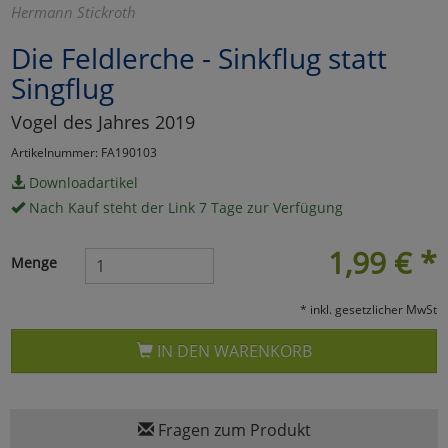
Hermann Stickroth
Marketing
Die Feldlerche - Sinkflug statt
Singflug
Umfragetools
Vogel des Jahres 2019
Artikelnummer: FA190103
Cookies
Alle Akzeptieren
Downloadartikel
Nach Kauf steht der Link 7 Tage zur Verfügung
Cookies
Einstellungen speichern
1,99
€
*
zu Haupptseite Zustimmun
zurück
Menge
* inkl. gesetzlicher MwSt
IN DEN WARENKORB
Fragen zum Produkt