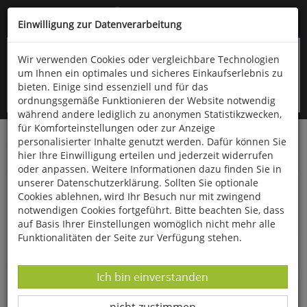
Kompletten Head der Seite überspringen
(06766) 903-200
oder (06766) 9323-960
Einwilligung zur Datenverarbeitung
Wir verwenden Cookies oder vergleichbare Technologien
um Ihnen ein optimales und sicheres Einkaufserlebnis zu
bieten. Einige sind essenziell und für das
ordnungsgemäße Funktionieren der Website notwendig
während andere lediglich zu anonymen Statistikzwecken,
für Komforteinstellungen oder zur Anzeige
personalisierter Inhalte genutzt werden. Dafür können Sie
Startseite
Bücher
Downloads
Zeitschriften
hier Ihre Einwilligung erteilen und jederzeit widerrufen
Der Falke
oder anpassen. Weitere Informationen dazu finden Sie in
unserer Datenschutzerklärung. Sollten Sie optionale
Die Feldlerche - Sinkflug statt Singflug
Cookies ablehnen, wird Ihr Besuch nur mit zwingend
notwendigen Cookies fortgeführt. Bitte beachten Sie, dass
auf Basis Ihrer Einstellungen womöglich nicht mehr alle
Funktionalitäten der Seite zur Verfügung stehen.
Datenverarbeitung -
Ich bin einverstanden
Datenverarbeitung -