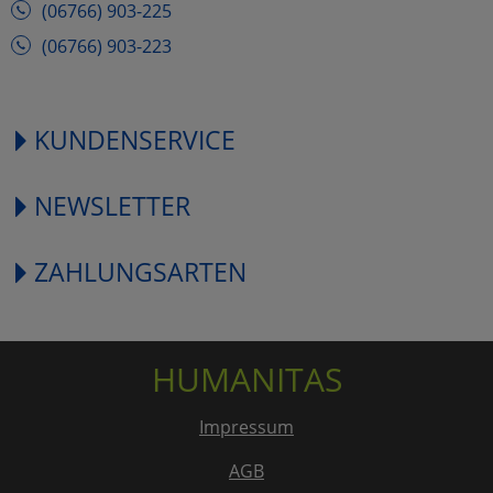
(06766) 903-225
(06766) 903-223
KUNDENSERVICE
NEWSLETTER
ZAHLUNGSARTEN
HUMANITAS
Impressum
AGB