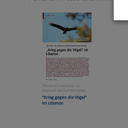
Hier 
Cook
fortg
nicht
Selbs
anpa
Ko
Wa
Thomas Krumenacker im
Gespräch mit Axel Hirschfeld
Pe
"Krieg gegen die Vögel"
im Libanon
Ma