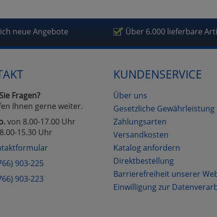
fragetools
lich neue Angebote
Über 6.000 lieferbare Art
Cookies
Cookies
Alle Akzeptieren
Einstellungen speichern
zu Haupptseite Zustimmung D
TAKT
KUNDENSERVICE
zurück
Sie Fragen?
Über uns
fen Ihnen gerne weiter.
Gesetzliche Gewährleistung
o.
von 8.00-17.00 Uhr
Zahlungsarten
8.00-15.30 Uhr
Versandkosten
taktformular
Katalog anfordern
Direktbestellung
766) 903-225
Barrierefreiheit unserer We
766) 903-223
Einwilligung zur Datenverar