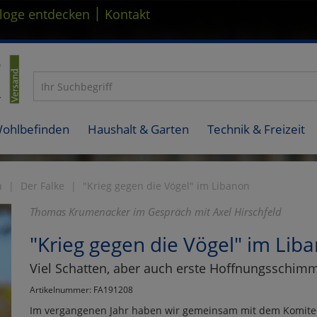
|
loge entdecken
Kontakt
Wohlbefinden
Haushalt & Garten
Technik & Freizeit
n
Der Falke
"Krieg gegen die Vögel" im Libanon
Thomas Krumenacker im Gespräch mit Axel Hirschfeld
"Krieg gegen die Vögel" im Lib
Viel Schatten, aber auch erste Hoffnungsschim
Artikelnummer: FA191208
Im vergangenen Jahr haben wir gemeinsam mit dem Komite