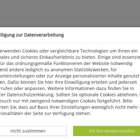
illigung zur Datenverarbeitung
verwenden Cookies oder vergleichbare Technologien um Ihnen ein
ales und sicheres Einkaufserlebnis zu bieten. Einige sind essenzie
m Komitee gegen den Vogelmord (CABS) auf das dramatische Ausm
für das ordnungsgemäße Funktionieren der Website notwendig
rten - vom Rotkehlchen bis zum Schwarzstorch - fallen Vogelwilde
end andere lediglich zu anonymen Statistikzwecken, für
hreiadler steht stellvertretend für viele andere Arten. Unserer 
rteinstellungen oder zur Anzeige personalisierter Inhalte genutzt
nordnung von 5000 Vögeln allein im Libanon getötet. Angesichts ei
n. Dafür können Sie hier Ihre Einwilligung erteilen und jederzeit
ie Verfolgung auf dem Zug damit eine bedeutende Gefährdungsursa
rrufen oder anpassen. Weitere Informationen dazu finden Sie in
efolgt und haben so die Finanzierung weiterer Vogelschutzcamps
er Datenschutzerklärung. Sollten Sie optionale Cookies ablehnen,
zu vier
esuch nur mit zwingend notwendigen Cookies fortgeführt. Bitte
ten Sie, dass auf Basis Ihrer Einstellungen womöglich nicht mehr 
ionalitäten der Seite zur Verfügung stehen.
Datenverarbeitung -
Datenverarbeitung -
nicht zustimmen
Ich bin einverstanden