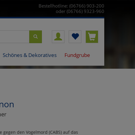
Bestellhotline: (06766) 903-200
oder (06766) 9323-960
Schönes & Dekoratives
Fundgrube
anon
mer
e gegen den Vogelmord (CABS) auf das