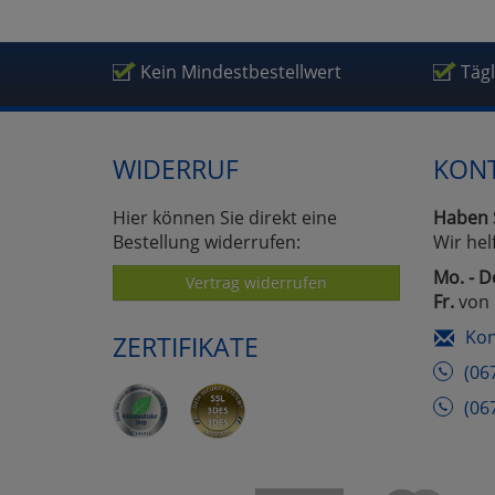
Um
Kein Mindestbestellwert
Täg
WIDERRUF
KON
Hier können Sie direkt eine
Haben 
Bestellung widerrufen:
Wir hel
Mo. - D
Vertrag widerrufen
Fr.
von 
Kon
ZERTIFIKATE
(06
(06