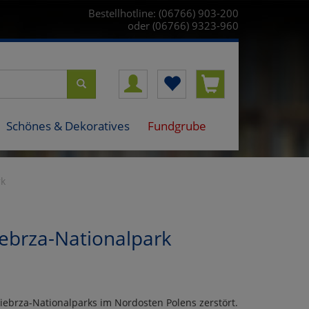
Bestellhotline: (06766) 903-200
oder (06766) 9323-960
Schönes & Dekoratives
Fundgrube
rk
ebrza-Nationalpark
iebrza-Nationalparks im Nordosten Polens zerstört.