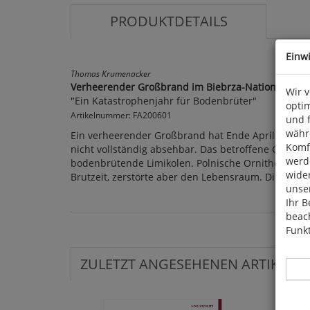
PRODUKTDETAILS
Einw
Thomas Krumenacker
Verheerender Großbrand im Biebrza-Nationalpark
Wir 
"Ein Katastrophenjahr für Bodenbrüter"
optim
Artikelnummer: FA200601
und 
währ
Ein verheerender Großbrand hat Ende April einen T
Komfo
nicht vollständig absehbar. Das betroffene Gebiet
werde
bodenbrütende Limikolen. Polnische Ornithologen r
wide
Brutzeit, zerstörte aber den Lebensraum. Die Kat
unser
Ihr B
beach
Funkt
ZULETZT ANGESEHENEN ARTIKEL: