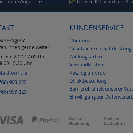
fragetools
lich neue Angebote
Über 6.000 lieferbare Art
Cookies
Cookies
Alle Akzeptieren
Einstellungen speichern
TAKT
KUNDENSERVICE
zu Haupptseite Zustimmung D
zurück
Sie Fragen?
Über uns
fen Ihnen gerne weiter.
Gesetzliche Gewährleistung
o.
von 8.00-17.00 Uhr
Zahlungsarten
8.00-15.30 Uhr
Versandkosten
taktformular
Katalog anfordern
Direktbestellung
766) 903-225
Barrierefreiheit unserer We
766) 903-223
Einwilligung zur Datenverar