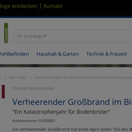
|
loge entdecken
Kontakt
Wohlbefinden
Haushalt & Garten
Technik & Freizeit
n
Der Falke
Verheerender Großbrand im Biebrza-Nationalpa
Thomas Krumenacker
Verheerender Großbrand im Bi
"Ein Katastrophenjahr für Bodenbrüter"
Artikelnummer: FA200601
Ein verheerender Großbrand hat Ende April einen Teil des B