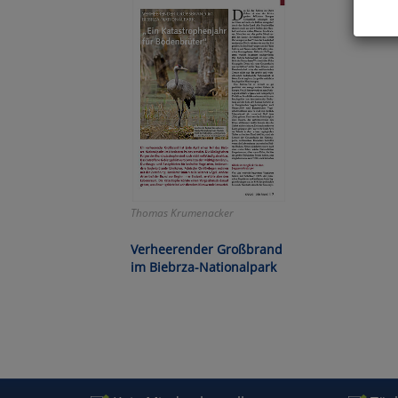
Hier 
Cook
fortg
nicht
Selbs
anpa
Ko
Thomas Krumenacker
Wa
Verheerender Großbrand
im Biebrza-Nationalpark
Pe
Ma