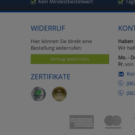
Um
Kein Mindestbestellwert
Täg
WIDERRUF
KON
Hier können Sie direkt eine
Haben 
Bestellung widerrufen:
Wir hel
Mo. - D
Vertrag widerrufen
Fr.
von 
Kon
ZERTIFIKATE
(06
(06