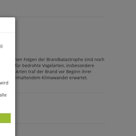
ll
ökologischen Folgen der Brandkatastrophe sind noch
ebieten für bedrohte Vogelarten, insbesondere
Andere Arten traf der Brand vor Beginn ihrer
ete bei anhaltendem Klimawandel erwartet.
 wird
alle