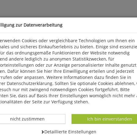
illigung zur Datenverarbeitung
verwenden Cookies oder vergleichbare Technologien um Ihnen ein
ales und sicheres Einkaufserlebnis zu bieten. Einige sind essenzie
für das ordnungsgemäße Funktionieren der Website notwendig
end andere lediglich zu anonymen Statistikzwecken, für
eil des Biebrza-Nationalparks im Nordosten Polens zerstört. Die 
rteinstellungen oder zur Anzeige personalisierter Inhalte genutzt
 gehört europaweit zu den wichtigsten Brut-, Durchzugs- und Rastg
n. Dafür können Sie hier Ihre Einwilligung erteilen und jederzeit
echnen mit der Zerstörung Hunderter Bruten teils seltener Vögel. 
rrufen oder anpassen. Weitere Informationen dazu finden Sie in
astrophe könnte einen Vorgeschmack darauf geben, was Feuchtgebi
er Datenschutzerklärung. Sollten Sie optionale Cookies ablehnen,
esuch nur mit zwingend notwendigen Cookies fortgeführt. Bitte
ten Sie, dass auf Basis Ihrer Einstellungen womöglich nicht mehr 
ionalitäten der Seite zur Verfügung stehen.
Datenverarbeitung -
Datenverarbeitung -
nicht zustimmen
Ich bin einverstanden
Datenverarbeitung -
Detaillierte Einstellungen