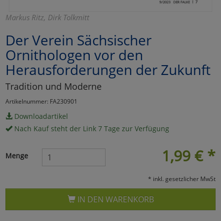
Marketing
Markus Ritz, Dirk Tolkmitt
Der Verein Sächsischer
Umfragetools
Ornithologen vor den
Herausforderungen der Zukunft
Cookies
Alle Akzeptieren
Tradition und Moderne
Artikelnummer: FA230901
Cookies
Einstellungen speichern
Downloadartikel
zu Haupptseite Zustimmun
zurück
Nach Kauf steht der Link 7 Tage zur Verfügung
1,99
€
*
Menge
* inkl. gesetzlicher MwSt
IN DEN WARENKORB