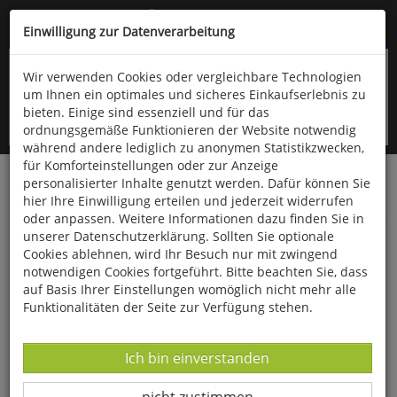
Kompletten Head der Seite überspringen
(06766) 903-200
oder (06766) 9323-960
Einwilligung zur Datenverarbeitung
Wir verwenden Cookies oder vergleichbare Technologien
um Ihnen ein optimales und sicheres Einkaufserlebnis zu
bieten. Einige sind essenziell und für das
ordnungsgemäße Funktionieren der Website notwendig
während andere lediglich zu anonymen Statistikzwecken,
für Komforteinstellungen oder zur Anzeige
personalisierter Inhalte genutzt werden. Dafür können Sie
Startseite
Bücher
Downloads
Zeitschriften
hier Ihre Einwilligung erteilen und jederzeit widerrufen
Der Falke
oder anpassen. Weitere Informationen dazu finden Sie in
unserer Datenschutzerklärung. Sollten Sie optionale
Der Oulanka Nationalpark bei Kuusamo in
Cookies ablehnen, wird Ihr Besuch nur mit zwingend
Finnland
notwendigen Cookies fortgeführt. Bitte beachten Sie, dass
auf Basis Ihrer Einstellungen womöglich nicht mehr alle
Funktionalitäten der Seite zur Verfügung stehen.
Datenverarbeitung -
Ich bin einverstanden
Datenverarbeitung -