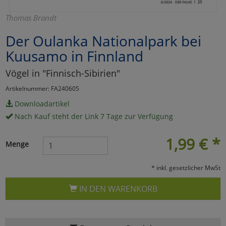
Marketing
Thomas Brandt
Der Oulanka Nationalpark bei
Umfragetools
Kuusamo in Finnland
Vögel in "Finnisch-Sibirien"
Cookies
Alle Akzeptieren
Artikelnummer: FA240605
Downloadartikel
Cookies
Einstellungen speichern
Nach Kauf steht der Link 7 Tage zur Verfügung
zu Haupptseite Zustimmun
zurück
1,99
€
*
Menge
* inkl. gesetzlicher MwSt
IN DEN WARENKORB