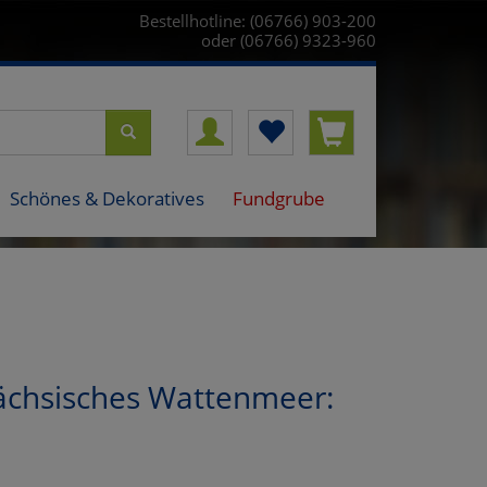
Bestellhotline: (06766) 903-200
oder (06766) 9323-960
Schönes & Dekoratives
Fundgrube
ächsisches Wattenmeer: