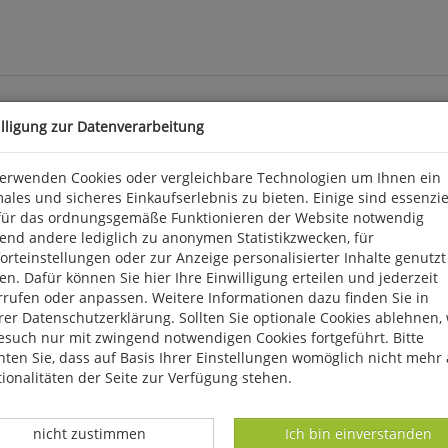
illigung zur Datenverarbeitung
er: Neues ornitho-Infosystem
verwenden Cookies oder vergleichbare Technologien um Ihnen ein
eer für den internationalen Vogelzug erleben" - mit dieser Bots
ales und sicheres Einkaufserlebnis zu bieten. Einige sind essenzie
tober dazu ein, sich vom Naturphänomen des Vogelzugs faszinieren
für das ordnungsgemäße Funktionieren der Website notwendig
sonders durch den im Rahmen der Zugvogeltage durchgeführten "A
end andere lediglich zu anonymen Statistikzwecken, für
versuchen, möglichst viele Vogelarten zu entdecken. Doch wann si
rteinstellungen oder zur Anzeige personalisierter Inhalte genutzt
t zur Beobachtung von Löfflern? Wo wurden zuletzt Säbelschnäbler
n. Dafür können Sie hier Ihre Einwilligung erteilen und jederzeit
ssystem auf www.zugvogeltage.de liefert ab sofort in Echtzeit Ant
rrufen oder anpassen. Weitere Informationen dazu finden Sie in
er Datenschutzerklärung. Sollten Sie optionale Cookies ablehnen,
esuch nur mit zwingend notwendigen Cookies fortgeführt. Bitte
ten Sie, dass auf Basis Ihrer Einstellungen womöglich nicht mehr 
ionalitäten der Seite zur Verfügung stehen.
Datenverarbeitung -
Datenverarbeitung -
nicht zustimmen
Ich bin einverstanden