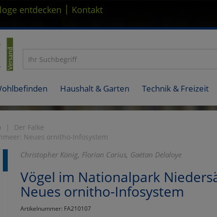
|
loge entdecken
Kontakt
Wohlbefinden
Haushalt & Garten
Technik & Freizeit
n
Der Falke
nmeer: Neues ornitho-Infosystem
Christopher König, Florian Carius, Gaëtan Delaloye
Vögel im Nationalpark Nieders
Neues ornitho-Infosystem
Artikelnummer: FA210107