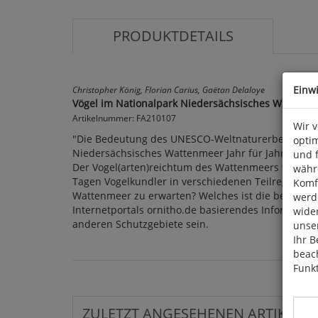
PRODUKTDETAILS
Einw
Christopher König, Florian Carius, Gaëtan Delaloye
Vögel im Nationalpark Niedersächsisches Wattenme
Artikelnummer: FA210107
Wir 
"Die Bedeutung des UNESCO-Weltnaturerbes Wattenm
optim
Niedersächsisches Wattenmeer Jahr für Jahr im Ok
und 
Der Vogel(arten)reichtum des Wattenmeers wird be
währ
Tagen Vogelkundler in verschiedenen Teilregionen 
Komfo
Wattenmeer zu erwarten? Welches ist die beste Zei
werde
Internetportals ornitho.de basierendes Information
wide
anderen Schutzgebiete sein.
unser
Ihr B
beach
Funkt
ZULETZT ANGESEHENEN ARTIKEL: