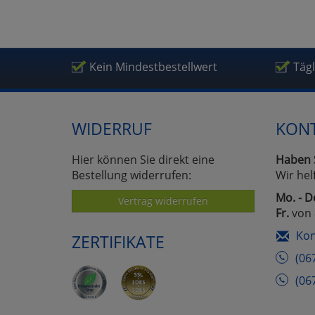
Um
Kein Mindestbestellwert
Täg
WIDERRUF
KON
Hier können Sie direkt eine
Haben 
Bestellung widerrufen:
Wir hel
Mo. - D
Vertrag widerrufen
Fr.
von 
Kon
ZERTIFIKATE
(06
(06