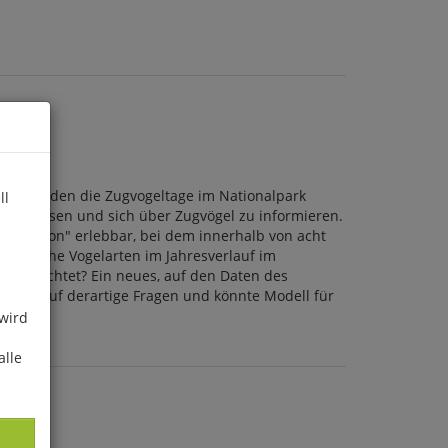
chaft laden die Zugvogeltage im Nationalpark
ll
 zu lassen und sich über Zugvögel zu informieren.
viathlon" erlebbar, bei dem innerhalb von acht
nd welche Vogelarten im Jahresverlauf im
 beobachtet? Ein neues, auf den Daten des
worten auf derartige Fragen und könnte Modell für
 wird
alle