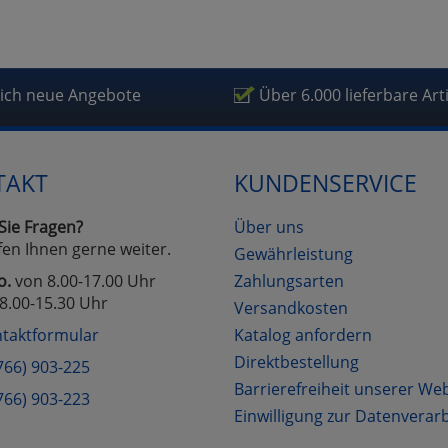
fragetools
lich neue Angebote
Über 6.000 lieferbare Art
Cookies
Cookies
Alle Akzeptieren
Einstellungen speichern
zu Haupptseite Zustimmung D
zurück
TAKT
KUNDENSERVICE
Sie Fragen?
Über uns
fen Ihnen gerne weiter.
Gewährleistung
o.
von 8.00-17.00 Uhr
Zahlungsarten
8.00-15.30 Uhr
Versandkosten
taktformular
Katalog anfordern
Direktbestellung
766) 903-225
Barrierefreiheit unserer We
766) 903-223
Einwilligung zur Datenverar