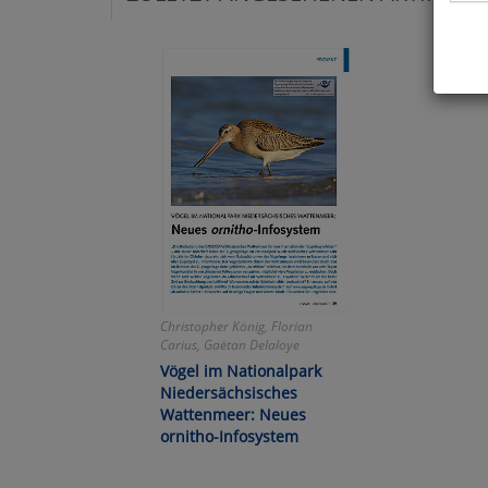
Hier 
Cook
fortg
nicht
Selbs
anpa
Ko
Christopher König, Florian
Wa
Carius, Gaëtan Delaloye
Vögel im Nationalpark
Pe
Niedersächsisches
Wattenmeer: Neues
ornitho-Infosystem
Ma