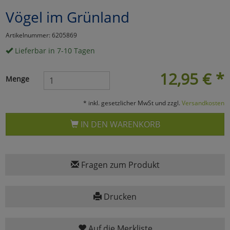
Vögel im Grünland
Marketing
Artikelnummer: 6205869
Umfragetools
Lieferbar in 7-10 Tagen
12,95
€
*
Menge
Cookies
Alle Akzeptieren
* inkl. gesetzlicher MwSt und zzgl.
Versandkosten
Cookies
Einstellungen speichern
IN DEN WARENKORB
zu Haupptseite Zustimmun
zurück
Fragen zum Produkt
Drucken
Auf die Merkliste