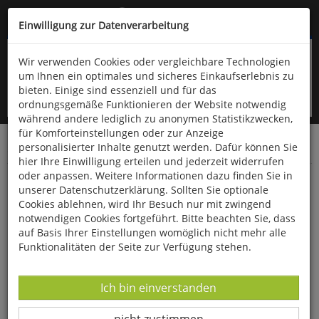
Kompletten Head der Seite überspringen
(06766) 903-200
oder (06766) 9323-960
Einwilligung zur Datenverarbeitung
Wir verwenden Cookies oder vergleichbare Technologien
um Ihnen ein optimales und sicheres Einkaufserlebnis zu
bieten. Einige sind essenziell und für das
ordnungsgemäße Funktionieren der Website notwendig
während andere lediglich zu anonymen Statistikzwecken,
für Komforteinstellungen oder zur Anzeige
personalisierter Inhalte genutzt werden. Dafür können Sie
Startseite
Bücher
Biologie allgemein
Ornithologie
hier Ihre Einwilligung erteilen und jederzeit widerrufen
oder anpassen. Weitere Informationen dazu finden Sie in
Vögel im Grünland
unserer Datenschutzerklärung. Sollten Sie optionale
Cookies ablehnen, wird Ihr Besuch nur mit zwingend
notwendigen Cookies fortgeführt. Bitte beachten Sie, dass
auf Basis Ihrer Einstellungen womöglich nicht mehr alle
Funktionalitäten der Seite zur Verfügung stehen.
Datenverarbeitung -
Ich bin einverstanden
Datenverarbeitung -