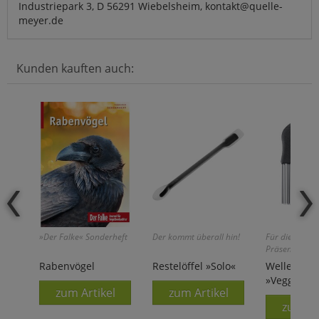
Industriepark 3, D 56291 Wiebelsheim, kontakt@quelle-
meyer.de
Kunden kauften auch:
»Der Falke« Sonderheft
Der kommt überall hin!
Für die appeti
Präsentation!
Rabenvögel
Restelöffel »Solo«
Wellensch
»Veggiewa
zum Artikel
zum Artikel
zum Ar