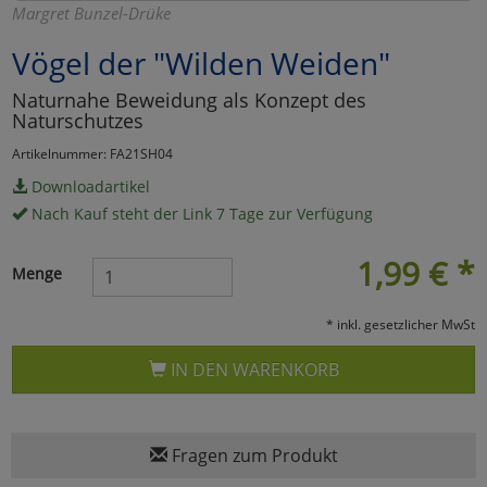
Margret Bunzel-Drüke
Marketing
Vögel der "Wilden Weiden"
Naturnahe Beweidung als Konzept des
Umfragetools
Naturschutzes
Artikelnummer: FA21SH04
Cookies
Alle Akzeptieren
Downloadartikel
Nach Kauf steht der Link 7 Tage zur Verfügung
Cookies
Einstellungen speichern
1,99
€
*
Menge
zu Haupptseite Zustimmun
zurück
* inkl. gesetzlicher MwSt
IN DEN WARENKORB
Fragen zum Produkt