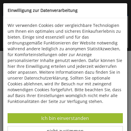
Kompletten Head der Seite überspringen
(06766) 903-200
oder (06766) 9323-960
Einwilligung zur Datenverarbeitung
Wir verwenden Cookies oder vergleichbare Technologien
um Ihnen ein optimales und sicheres Einkaufserlebnis zu
bieten. Einige sind essenziell und für das
ordnungsgemäße Funktionieren der Website notwendig
während andere lediglich zu anonymen Statistikzwecken,
für Komforteinstellungen oder zur Anzeige
personalisierter Inhalte genutzt werden. Dafür können Sie
Startseite
Bücher
Downloads
Zeitschriften
hier Ihre Einwilligung erteilen und jederzeit widerrufen
Der Falke
oder anpassen. Weitere Informationen dazu finden Sie in
unserer Datenschutzerklärung. Sollten Sie optionale
Vögel der "Wilden Weiden"
Cookies ablehnen, wird Ihr Besuch nur mit zwingend
notwendigen Cookies fortgeführt. Bitte beachten Sie, dass
auf Basis Ihrer Einstellungen womöglich nicht mehr alle
Funktionalitäten der Seite zur Verfügung stehen.
Datenverarbeitung -
Ich bin einverstanden
Datenverarbeitung -