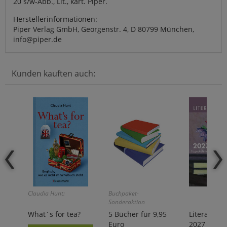
20 s/w-Abb., Lit., kart. Piper.
Herstellerinformationen:
Piper Verlag GmbH, Georgenstr. 4, D 80799 München,
info@piper.de
Kunden kauften auch:
Claudia Hunt:
Buchpaket-
Sonderaktion
What´s for tea?
5 Bücher für 9,95
Literaturk
Euro
2027