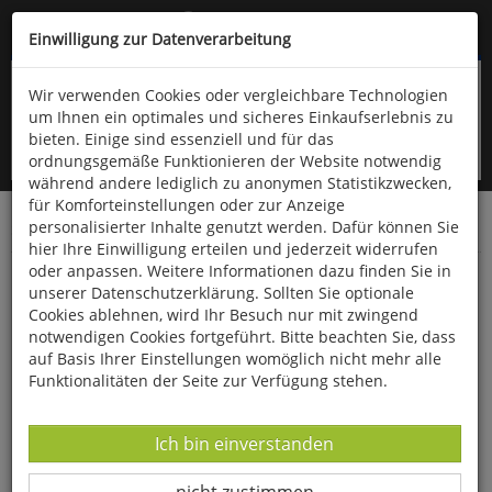
Kompletten Head der Seite überspringen
(06766) 903-200
oder (06766) 9323-960
Einwilligung zur Datenverarbeitung
Wir verwenden Cookies oder vergleichbare Technologien
um Ihnen ein optimales und sicheres Einkaufserlebnis zu
bieten. Einige sind essenziell und für das
ordnungsgemäße Funktionieren der Website notwendig
während andere lediglich zu anonymen Statistikzwecken,
für Komforteinstellungen oder zur Anzeige
personalisierter Inhalte genutzt werden. Dafür können Sie
Startseite
Bücher
Geschichte
Diverses
hier Ihre Einwilligung erteilen und jederzeit widerrufen
oder anpassen. Weitere Informationen dazu finden Sie in
Ungeliebte Königin
unserer Datenschutzerklärung. Sollten Sie optionale
Cookies ablehnen, wird Ihr Besuch nur mit zwingend
notwendigen Cookies fortgeführt. Bitte beachten Sie, dass
auf Basis Ihrer Einstellungen womöglich nicht mehr alle
Funktionalitäten der Seite zur Verfügung stehen.
Datenverarbeitung -
Ich bin einverstanden
Datenverarbeitung -