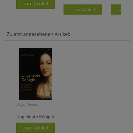
zum Artikel
zum Artikel
zum Ar
Zuletzt angesehenen Artikel:
Helga Thoma:
Ungeliebte Königin
zum Artikel