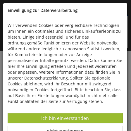
Kompletten Head der Seite überspringen
(06766) 903-200
oder (06766) 9323-960
Einwilligung zur Datenverarbeitung
Wir verwenden Cookies oder vergleichbare Technologien
um Ihnen ein optimales und sicheres Einkaufserlebnis zu
bieten. Einige sind essenziell und für das
ordnungsgemäße Funktionieren der Website notwendig
während andere lediglich zu anonymen Statistikzwecken,
für Komforteinstellungen oder zur Anzeige
personalisierter Inhalte genutzt werden. Dafür können Sie
Startseite
Bücher
Downloads
Zeitschriften
hier Ihre Einwilligung erteilen und jederzeit widerrufen
Der Falke
oder anpassen. Weitere Informationen dazu finden Sie in
unserer Datenschutzerklärung. Sollten Sie optionale
Die Zaunammer überrennt die Weinberge des
Cookies ablehnen, wird Ihr Besuch nur mit zwingend
Rheingaus
notwendigen Cookies fortgeführt. Bitte beachten Sie, dass
auf Basis Ihrer Einstellungen womöglich nicht mehr alle
Funktionalitäten der Seite zur Verfügung stehen.
Datenverarbeitung -
Ich bin einverstanden
Datenverarbeitung -