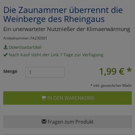
Die Zaunammer überrennt die
Marketing
Weinberge des Rheingaus
Umfragetools
Ein unerwarteter Nutznießer der Klimaerwärmung
Artikelnummer: FA230501
Downloadartikel
Cookies
Alle Akzeptieren
Nach Kauf steht der Link 7 Tage zur Verfügung
Cookies
Einstellungen speichern
1,99
€
*
Menge
zu Haupptseite Zustimmun
zurück
* inkl. gesetzlicher MwSt
IN DEN WARENKORB
Fragen zum Produkt