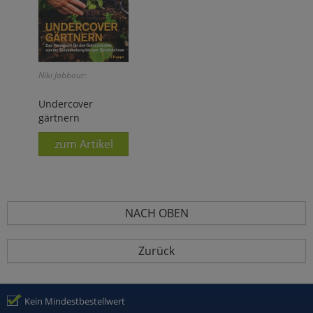
Niki Jabbour:
Undercover
gärtnern
zum Artikel
NACH OBEN
Zurück
Kein Mindestbestellwert