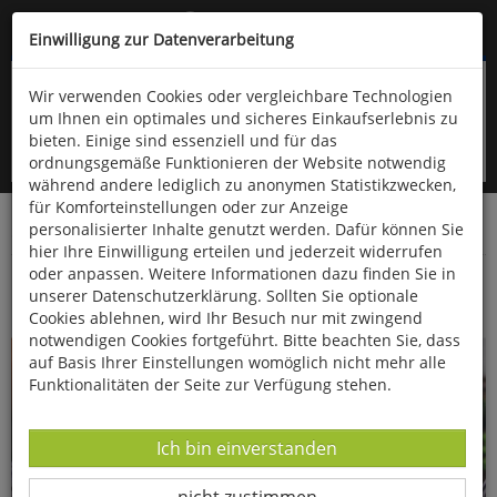
Kompletten Head der Seite überspringen
(06766) 903-200
oder (06766) 9323-960
Einwilligung zur Datenverarbeitung
Wir verwenden Cookies oder vergleichbare Technologien
um Ihnen ein optimales und sicheres Einkaufserlebnis zu
bieten. Einige sind essenziell und für das
ordnungsgemäße Funktionieren der Website notwendig
während andere lediglich zu anonymen Statistikzwecken,
für Komforteinstellungen oder zur Anzeige
personalisierter Inhalte genutzt werden. Dafür können Sie
Startseite
Bücher
Biologie allgemein
Garten
hier Ihre Einwilligung erteilen und jederzeit widerrufen
oder anpassen. Weitere Informationen dazu finden Sie in
Undercover gärtnern
unserer Datenschutzerklärung. Sollten Sie optionale
Cookies ablehnen, wird Ihr Besuch nur mit zwingend
notwendigen Cookies fortgeführt. Bitte beachten Sie, dass
auf Basis Ihrer Einstellungen womöglich nicht mehr alle
Funktionalitäten der Seite zur Verfügung stehen.
Datenverarbeitung -
Ich bin einverstanden
Datenverarbeitung -