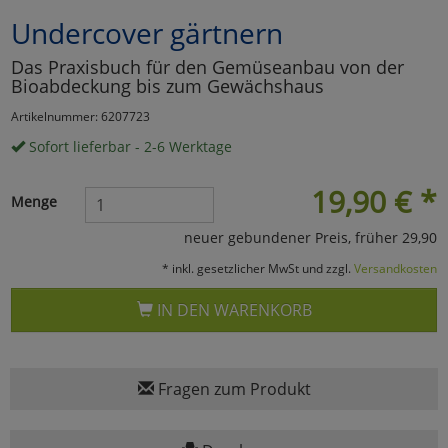
Undercover gärtnern
Marketing
Das Praxisbuch für den Gemüseanbau von der
Bioabdeckung bis zum Gewächshaus
Umfragetools
Artikelnummer: 6207723
Sofort lieferbar - 2-6 Werktage
Cookies
Alle Akzeptieren
19,90
€
*
Menge
Cookies
Einstellungen speichern
neuer gebundener Preis, früher 29,90
zu Haupptseite Zustimmun
zurück
* inkl. gesetzlicher MwSt und zzgl.
Versandkosten
IN DEN WARENKORB
Fragen zum Produkt