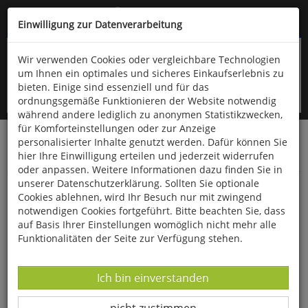
Kompletten Head der Seite überspringen
(06766) 903-200
oder (06766) 9323-960
Einwilligung zur Datenverarbeitung
Wir verwenden Cookies oder vergleichbare Technologien
um Ihnen ein optimales und sicheres Einkaufserlebnis zu
bieten. Einige sind essenziell und für das
ordnungsgemäße Funktionieren der Website notwendig
während andere lediglich zu anonymen Statistikzwecken,
für Komforteinstellungen oder zur Anzeige
personalisierter Inhalte genutzt werden. Dafür können Sie
Startseite
Bücher
Quelle & Meyer Verlag
Flora
hier Ihre Einwilligung erteilen und jederzeit widerrufen
Wildpflanzen
oder anpassen. Weitere Informationen dazu finden Sie in
unserer Datenschutzerklärung. Sollten Sie optionale
Die köstliche Wildkräuterküche
Cookies ablehnen, wird Ihr Besuch nur mit zwingend
notwendigen Cookies fortgeführt. Bitte beachten Sie, dass
auf Basis Ihrer Einstellungen womöglich nicht mehr alle
Funktionalitäten der Seite zur Verfügung stehen.
Datenverarbeitung -
Ich bin einverstanden
Datenverarbeitung -