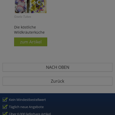
Gisela Tubes
Die köstliche
Wildkräuterküche
zum Artikel
NACH OBEN
Zurück
Kein Mindestbestellwert
Täglich neue Angebote
Über 6.000 lieferbare Artikel