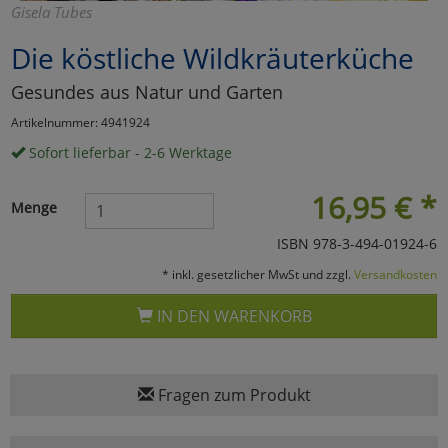
Gisela Tubes
Marketing
Die köstliche Wildkräuterküche
Gesundes aus Natur und Garten
Umfragetools
Artikelnummer: 4941924
Sofort lieferbar - 2-6 Werktage
Cookies
Alle Akzeptieren
16,95
€
*
Menge
Cookies
Einstellungen speichern
ISBN 978-3-494-01924-6
zu Haupptseite Zustimmun
zurück
* inkl. gesetzlicher MwSt und zzgl.
Versandkosten
IN DEN WARENKORB
Fragen zum Produkt