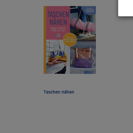
Hier 
Cook
fortg
nicht
Selbs
anpa
Ko
Wa
Taschen nähen
Pe
Ma