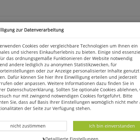
illigung zur Datenverarbeitung
verwenden Cookies oder vergleichbare Technologien um Ihnen ein
ales und sicheres Einkaufserlebnis zu bieten. Einige sind essenzie
 diesem Buch finden Sie 19 tolle Ideen für jeden Taschenwunsch. A
für das ordnungsgemäße Funktionieren der Website notwendig
gkeitsgrad vorgestellt. Die Schnittmuster können einfach mit dem 
end andere lediglich zu anonymen Statistikzwecken, für
 mal klemmen, hilft das im Buch enthaltene Näh-ABC, in dem die w
rteinstellungen oder zur Anzeige personalisierter Inhalte genutzt
, geb. Naumann & Göbel.
n. Dafür können Sie hier Ihre Einwilligung erteilen und jederzeit
rrufen oder anpassen. Weitere Informationen dazu finden Sie in
offmann-Str. 1, D 50996 Köln, info@naumann-goebel.de
er Datenschutzerklärung. Sollten Sie optionale Cookies ablehnen,
esuch nur mit zwingend notwendigen Cookies fortgeführt. Bitte
ten Sie, dass auf Basis Ihrer Einstellungen womöglich nicht mehr 
ionalitäten der Seite zur Verfügung stehen.
Datenverarbeitung -
Datenverarbeitung -
nicht zustimmen
Ich bin einverstanden
Datenverarbeitung -
Detaillierte Einstellungen