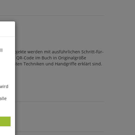
ll
lle Projekte werden mit ausführlichen Schritt-für-
Link oder QR-Code im Buch in Originalgröße
ichtigsten Techniken und Handgriffe erklärt sind.
 wird
alle