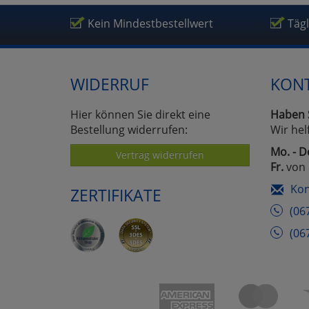
Um
Kein Mindestbestellwert
Täg
WIDERRUF
KON
Hier können Sie direkt eine
Haben 
Bestellung widerrufen:
Wir hel
Mo. - D
Vertrag widerrufen
Fr.
von 
Kon
ZERTIFIKATE
(06
(06