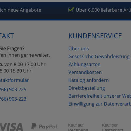
fragetools
lich neue Angebote
Über 6.000 lieferbare Art
Cookies
Cookies
Alle Akzeptieren
Einstellungen speichern
TAKT
KUNDENSERVICE
zu Haupptseite Zustimmung D
zurück
Sie Fragen?
Über uns
fen Ihnen gerne weiter.
Gesetzliche Gewährleistung
o.
von 8.00-17.00 Uhr
Zahlungsarten
8.00-15.30 Uhr
Versandkosten
taktformular
Katalog anfordern
Direktbestellung
766) 903-225
Barrierefreiheit unserer We
766) 903-223
Einwilligung zur Datenverar