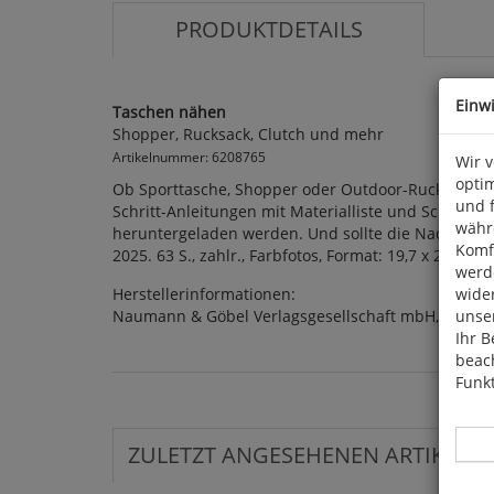
PRODUKTDETAILS
Einw
Taschen nähen
Shopper, Rucksack, Clutch und mehr
Artikelnummer: 6208765
Wir 
optim
Ob Sporttasche, Shopper oder Outdoor-Rucksack - in
und 
Schritt-Anleitungen mit Materialliste und Schwieri
währ
heruntergeladen werden. Und sollte die Nadel doch
Komfo
2025. 63 S., zahlr., Farbfotos, Format: 19,7 x 25 cm
werde
Herstellerinformationen:
wide
Naumann & Göbel Verlagsgesellschaft mbH, Emil-H
unser
Ihr B
beach
Funkt
ZULETZT ANGESEHENEN ARTIKEL: