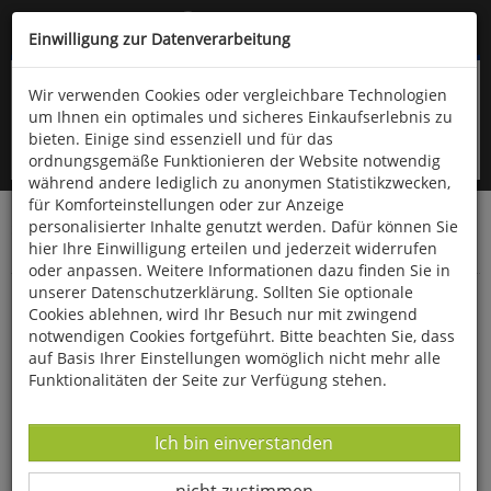
Kompletten Head der Seite überspringen
(06766) 903-200
oder (06766) 9323-960
Einwilligung zur Datenverarbeitung
Wir verwenden Cookies oder vergleichbare Technologien
um Ihnen ein optimales und sicheres Einkaufserlebnis zu
bieten. Einige sind essenziell und für das
ordnungsgemäße Funktionieren der Website notwendig
während andere lediglich zu anonymen Statistikzwecken,
für Komforteinstellungen oder zur Anzeige
personalisierter Inhalte genutzt werden. Dafür können Sie
Startseite
Haushalt & Garten
Küche & Haushalt
hier Ihre Einwilligung erteilen und jederzeit widerrufen
Diverses
oder anpassen. Weitere Informationen dazu finden Sie in
unserer Datenschutzerklärung. Sollten Sie optionale
Tablett aus Kirschholz
Cookies ablehnen, wird Ihr Besuch nur mit zwingend
notwendigen Cookies fortgeführt. Bitte beachten Sie, dass
auf Basis Ihrer Einstellungen womöglich nicht mehr alle
Funktionalitäten der Seite zur Verfügung stehen.
Datenverarbeitung -
Ich bin einverstanden
Datenverarbeitung -