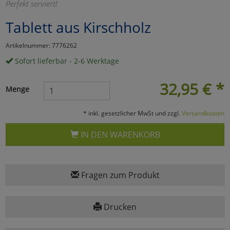
Perfekt serviert!
Marketing
Tablett aus Kirschholz
Artikelnummer: 7776262
Umfragetools
Sofort lieferbar - 2-6 Werktage
32,95
€
*
Cookies
Alle Akzeptieren
Menge
Cookies
Einstellungen speichern
* inkl. gesetzlicher MwSt und zzgl.
Versandkosten
zu Haupptseite Zustimmun
zurück
IN DEN WARENKORB
Fragen zum Produkt
Drucken