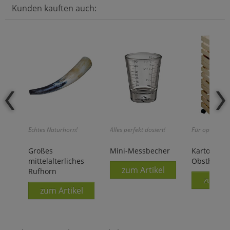
Kunden kauften auch:
Echtes Naturhorn!
Alles perfekt dosiert!
Für optimale 
Großes
Mini-Messbecher
Kartoffel- 
mittelalterliches
Obsthorde
zum Artikel
Rufhorn
zum Ar
zum Artikel