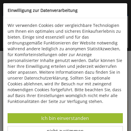
Kompletten Head der Seite überspringen
(06766) 903-200
oder (06766) 9323-960
Einwilligung zur Datenverarbeitung
Wir verwenden Cookies oder vergleichbare Technologien
um Ihnen ein optimales und sicheres Einkaufserlebnis zu
bieten. Einige sind essenziell und für das
ordnungsgemäße Funktionieren der Website notwendig
während andere lediglich zu anonymen Statistikzwecken,
für Komforteinstellungen oder zur Anzeige
personalisierter Inhalte genutzt werden. Dafür können Sie
Startseite
Informationen
hier Ihre Einwilligung erteilen und jederzeit widerrufen
oder anpassen. Weitere Informationen dazu finden Sie in
Uppps...
unserer Datenschutzerklärung. Sollten Sie optionale
Cookies ablehnen, wird Ihr Besuch nur mit zwingend
Sie sind weitergeleitet worden !
notwendigen Cookies fortgeführt. Bitte beachten Sie, dass
auf Basis Ihrer Einstellungen womöglich nicht mehr alle
Funktionalitäten der Seite zur Verfügung stehen.
Die Seite, das Produkt oder die Kategorie, die Sie versucht
haben zu öffnen, gibt es leider nicht mehr in unserem
Datenverarbeitung -
Ich bin einverstanden
Shop.
Datenverarbeitung -