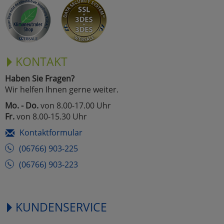
Marketing
Umfragetools
KONTAKT
Haben Sie Fragen?
Cookies
Alle Akzeptieren
Wir helfen Ihnen gerne weiter.
Cookies
Mo. - Do.
von 8.00-17.00 Uhr
Einstellungen speichern
Fr.
von 8.00-15.30 Uhr
zu Haupptseite Zustimmun
zurück
Kontaktformular
(06766) 903-225
(06766) 903-223
KUNDENSERVICE