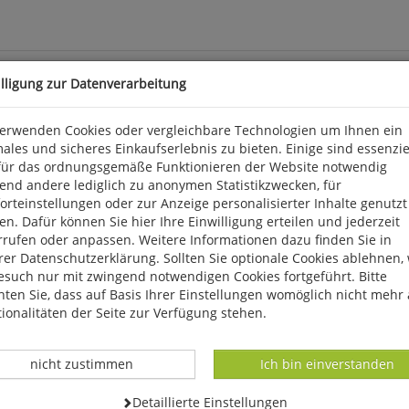
illigung zur Datenverarbeitung
verwenden Cookies oder vergleichbare Technologien um Ihnen ein
ales und sicheres Einkaufserlebnis zu bieten. Einige sind essenzie
für das ordnungsgemäße Funktionieren der Website notwendig
der deutschen Ostseeküste. In den 1970er Jahren brüteten auf d
end andere lediglich zu anonymen Statistikzwecken, für
 reduzierte man die Kolonie zwischenzeitlich auf 3500 Paare, jed
rteinstellungen oder zur Anzeige personalisierter Inhalte genutzt
andszahlen sogar einen leicht rückläufigen Trend und sind mittler
n. Dafür können Sie hier Ihre Einwilligung erteilen und jederzeit
ünden, wandte sich der Verein Langenwerder e.V. an das Forsch
rrufen oder anpassen. Weitere Informationen dazu finden Sie in
entstand. Die Nahrungswahl der Möwen steht dabei im Fokus.
er Datenschutzerklärung. Sollten Sie optionale Cookies ablehnen,
esuch nur mit zwingend notwendigen Cookies fortgeführt. Bitte
ten Sie, dass auf Basis Ihrer Einstellungen womöglich nicht mehr 
ionalitäten der Seite zur Verfügung stehen.
Datenverarbeitung -
Datenverarbeitung -
nicht zustimmen
Ich bin einverstanden
Datenverarbeitung -
Detaillierte Einstellungen