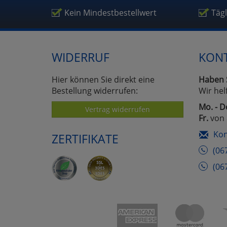
Um
Kein Mindestbestellwert
Täg
WIDERRUF
KON
Hier können Sie direkt eine
Haben 
Bestellung widerrufen:
Wir hel
Mo. - D
Vertrag widerrufen
Fr.
von 
Kon
ZERTIFIKATE
(06
(06