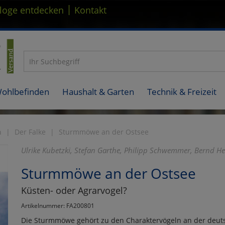
|
loge entdecken
Kontakt
Wohlbefinden
Haushalt & Garten
Technik & Freizeit
n
Der Falke
Sturmmöwe an der Ostsee
Ulrike Kubetzki, Stefan Garthe, Philipp Schwemmer, Bernd He
Sturmmöwe an der Ostsee
Küsten- oder Agrarvogel?
Artikelnummer: FA200801
Die Sturmmöwe gehört zu den Charaktervögeln an der deuts