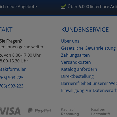
fragetools
lich neue Angebote
Über 6.000 lieferbare Art
Cookies
Cookies
Alle Akzeptieren
Einstellungen speichern
TAKT
KUNDENSERVICE
zu Haupptseite Zustimmung D
zurück
Sie Fragen?
Über uns
fen Ihnen gerne weiter.
Gesetzliche Gewährleistung
o.
von 8.00-17.00 Uhr
Zahlungsarten
8.00-15.30 Uhr
Versandkosten
taktformular
Katalog anfordern
Direktbestellung
766) 903-225
Barrierefreiheit unserer We
766) 903-223
Einwilligung zur Datenverar