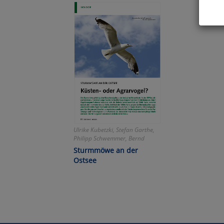
Hier 
Cook
fortg
nicht
Selbs
anpa
Ko
Ulrike Kubetzki, Stefan Garthe,
Philipp Schwemmer, Bernd
Wa
Heinze
Sturmmöwe an der
Pe
Ostsee
Ma