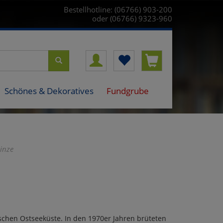
Bestellhotline: (06766) 903-200
oder (06766) 9323-960
Schönes & Dekoratives
Fundgrube
inze
chen Ostseeküste. In den 1970er Jahren brüteten