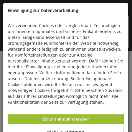
Kompletten Head der Seite überspringen
(06766) 903-200
oder (06766) 9323-960
Einwilligung zur Datenverarbeitung
Wir verwenden Cookies oder vergleichbare Technologien
um Ihnen ein optimales und sicheres Einkaufserlebnis zu
bieten. Einige sind essenziell und für das
ordnungsgemäße Funktionieren der Website notwendig
während andere lediglich zu anonymen Statistikzwecken,
für Komforteinstellungen oder zur Anzeige
personalisierter Inhalte genutzt werden. Dafür können Sie
Startseite
Bücher
Quelle & Meyer Verlag
Flora
hier Ihre Einwilligung erteilen und jederzeit widerrufen
Wildpflanzen
oder anpassen. Weitere Informationen dazu finden Sie in
unserer Datenschutzerklärung. Sollten Sie optionale
Grünlandtypen
Cookies ablehnen, wird Ihr Besuch nur mit zwingend
notwendigen Cookies fortgeführt. Bitte beachten Sie, dass
auf Basis Ihrer Einstellungen womöglich nicht mehr alle
Funktionalitäten der Seite zur Verfügung stehen.
Datenverarbeitung -
Ich bin einverstanden
Datenverarbeitung -