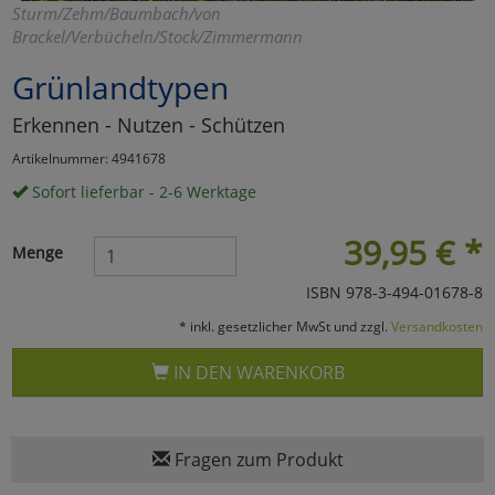
Sturm/Zehm/Baumbach/von
Marketing
Brackel/Verbücheln/Stock/Zimmermann
Grünlandtypen
Umfragetools
Erkennen - Nutzen - Schützen
Artikelnummer: 4941678
Cookies
Alle Akzeptieren
Sofort lieferbar - 2-6 Werktage
Cookies
Einstellungen speichern
39,95
€
*
Menge
zu Haupptseite Zustimmun
zurück
ISBN 978-3-494-01678-8
* inkl. gesetzlicher MwSt und zzgl.
Versandkosten
IN DEN WARENKORB
Fragen zum Produkt