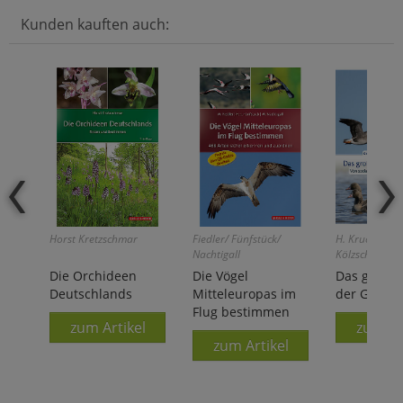
Kunden kauften auch:
Horst Kretzschmar
Fiedler/ Fünfstück/
H. Kruckenber
Nachtigall
Kölzsch/J. H. 
Bergmann
Die Orchideen
Die Vögel
Das große
Deutschlands
Mitteleuropas im
der Gänse
Flug bestimmen
zum Artikel
zum Ar
zum Artikel