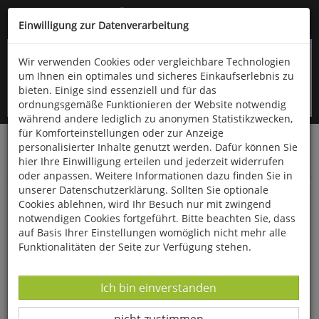
Kompletten Head der Seite überspringen
(06766) 903-200
oder (06766) 9323-960
Einwilligung zur Datenverarbeitung
Wir verwenden Cookies oder vergleichbare Technologien
um Ihnen ein optimales und sicheres Einkaufserlebnis zu
bieten. Einige sind essenziell und für das
ordnungsgemäße Funktionieren der Website notwendig
während andere lediglich zu anonymen Statistikzwecken,
für Komforteinstellungen oder zur Anzeige
personalisierter Inhalte genutzt werden. Dafür können Sie
Startseite
Bücher
Limpert Verlag
hier Ihre Einwilligung erteilen und jederzeit widerrufen
Kindergarten, Schule- und Vereinssport
Spiele
oder anpassen. Weitere Informationen dazu finden Sie in
unserer Datenschutzerklärung. Sollten Sie optionale
Kleine Ballspielschule
Cookies ablehnen, wird Ihr Besuch nur mit zwingend
notwendigen Cookies fortgeführt. Bitte beachten Sie, dass
auf Basis Ihrer Einstellungen womöglich nicht mehr alle
Funktionalitäten der Seite zur Verfügung stehen.
Datenverarbeitung -
Ich bin einverstanden
Datenverarbeitung -