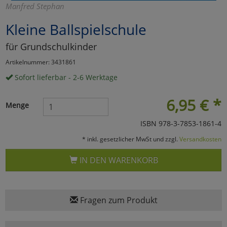
Manfred Stephan
Marketing
Kleine Ballspielschule
für Grundschulkinder
Umfragetools
Artikelnummer: 3431861
Sofort lieferbar - 2-6 Werktage
Cookies
Alle Akzeptieren
6,95
€
*
Menge
Cookies
Einstellungen speichern
ISBN 978-3-7853-1861-4
zu Haupptseite Zustimmun
zurück
* inkl. gesetzlicher MwSt und zzgl.
Versandkosten
IN DEN WARENKORB
Fragen zum Produkt