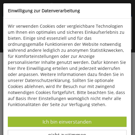
Kompletten Head der Seite überspringen
(06766) 903-200
oder (06766) 9323-960
Einwilligung zur Datenverarbeitung
Wir verwenden Cookies oder vergleichbare Technologien
um Ihnen ein optimales und sicheres Einkaufserlebnis zu
bieten. Einige sind essenziell und für das
ordnungsgemäße Funktionieren der Website notwendig
während andere lediglich zu anonymen Statistikzwecken,
für Komforteinstellungen oder zur Anzeige
personalisierter Inhalte genutzt werden. Dafür können Sie
Startseite
Bücher
Quelle & Meyer Verlag
hier Ihre Einwilligung erteilen und jederzeit widerrufen
Pädagogik & Didaktik
oder anpassen. Weitere Informationen dazu finden Sie in
unserer Datenschutzerklärung. Sollten Sie optionale
Die Form der wissenschaftlichen Arbeit
Cookies ablehnen, wird Ihr Besuch nur mit zwingend
notwendigen Cookies fortgeführt. Bitte beachten Sie, dass
auf Basis Ihrer Einstellungen womöglich nicht mehr alle
Funktionalitäten der Seite zur Verfügung stehen.
Datenverarbeitung -
Ich bin einverstanden
Datenverarbeitung -