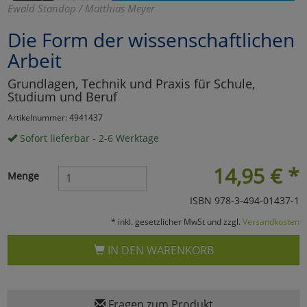
Ewald Standop / Matthias Meyer
Marketing
Die Form der wissenschaftlichen
Arbeit
Umfragetools
Grundlagen, Technik und Praxis für Schule,
Studium und Beruf
Cookies
Alle Akzeptieren
Artikelnummer: 4941437
Sofort lieferbar - 2-6 Werktage
Cookies
Einstellungen speichern
14,95
€
*
zu Haupptseite Zustimmun
zurück
Menge
ISBN 978-3-494-01437-1
* inkl. gesetzlicher MwSt und zzgl.
Versandkosten
IN DEN WARENKORB
Fragen zum Produkt