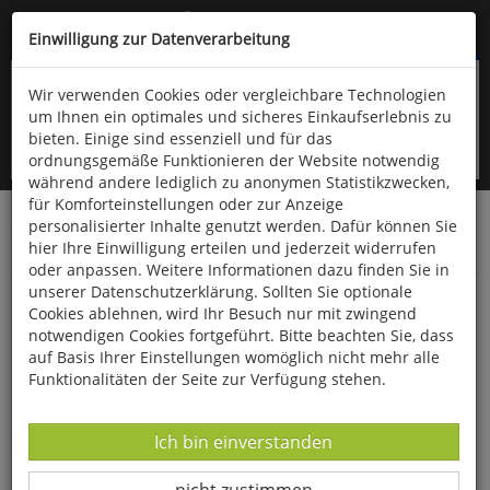
Kompletten Head der Seite überspringen
(06766) 903-200
oder (06766) 9323-960
Einwilligung zur Datenverarbeitung
Wir verwenden Cookies oder vergleichbare Technologien
um Ihnen ein optimales und sicheres Einkaufserlebnis zu
bieten. Einige sind essenziell und für das
ordnungsgemäße Funktionieren der Website notwendig
während andere lediglich zu anonymen Statistikzwecken,
für Komforteinstellungen oder zur Anzeige
personalisierter Inhalte genutzt werden. Dafür können Sie
Startseite
Bücher
Downloads
Zeitschriften
hier Ihre Einwilligung erteilen und jederzeit widerrufen
Der Falke
oder anpassen. Weitere Informationen dazu finden Sie in
unserer Datenschutzerklärung. Sollten Sie optionale
Was uns Gewölle verraten
Cookies ablehnen, wird Ihr Besuch nur mit zwingend
notwendigen Cookies fortgeführt. Bitte beachten Sie, dass
auf Basis Ihrer Einstellungen womöglich nicht mehr alle
Funktionalitäten der Seite zur Verfügung stehen.
Datenverarbeitung -
Ich bin einverstanden
Datenverarbeitung -