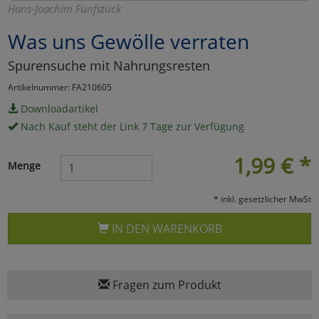
Hans-Joachim Fünfstück
Marketing
Was uns Gewölle verraten
Spurensuche mit Nahrungsresten
Umfragetools
Artikelnummer: FA210605
Downloadartikel
Cookies
Alle Akzeptieren
Nach Kauf steht der Link 7 Tage zur Verfügung
Cookies
Einstellungen speichern
1,99
€
*
Menge
zu Haupptseite Zustimmun
zurück
* inkl. gesetzlicher MwSt
IN DEN WARENKORB
Fragen zum Produkt