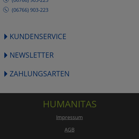
(06766) 903-225
(06766) 903-223
KUNDENSERVICE
NEWSLETTER
ZAHLUNGSARTEN
HUMANITAS
Impressum
AGB