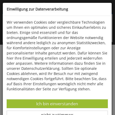
Kompletten Head der Seite überspringen
(06766) 903-200
oder (06766) 9323-960
Einwilligung zur Datenverarbeitung
Wir verwenden Cookies oder vergleichbare Technologien
um Ihnen ein optimales und sicheres Einkaufserlebnis zu
bieten. Einige sind essenziell und für das
ordnungsgemäße Funktionieren der Website notwendig
während andere lediglich zu anonymen Statistikzwecken,
für Komforteinstellungen oder zur Anzeige
personalisierter Inhalte genutzt werden. Dafür können Sie
Startseite
Bücher
Downloads
Zeitschriften
hier Ihre Einwilligung erteilen und jederzeit widerrufen
Der Falke
oder anpassen. Weitere Informationen dazu finden Sie in
unserer Datenschutzerklärung. Sollten Sie optionale
Heimliches Haselhuhn
Cookies ablehnen, wird Ihr Besuch nur mit zwingend
notwendigen Cookies fortgeführt. Bitte beachten Sie, dass
auf Basis Ihrer Einstellungen womöglich nicht mehr alle
Funktionalitäten der Seite zur Verfügung stehen.
Datenverarbeitung -
Ich bin einverstanden
Datenverarbeitung -