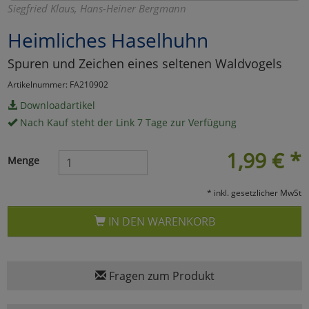
Siegfried Klaus, Hans-Heiner Bergmann
Marketing
Heimliches Haselhuhn
Spuren und Zeichen eines seltenen Waldvogels
Umfragetools
Artikelnummer: FA210902
Downloadartikel
Cookies
Alle Akzeptieren
Nach Kauf steht der Link 7 Tage zur Verfügung
Cookies
Einstellungen speichern
1,99
€
*
Menge
zu Haupptseite Zustimmun
zurück
* inkl. gesetzlicher MwSt
IN DEN WARENKORB
Fragen zum Produkt