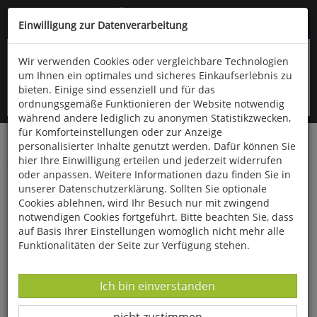
Kompletten Head der Seite überspringen
(06766) 903-200
oder (06766) 9323-960
Einwilligung zur Datenverarbeitung
Wir verwenden Cookies oder vergleichbare Technologien
um Ihnen ein optimales und sicheres Einkaufserlebnis zu
bieten. Einige sind essenziell und für das
ordnungsgemäße Funktionieren der Website notwendig
während andere lediglich zu anonymen Statistikzwecken,
für Komforteinstellungen oder zur Anzeige
personalisierter Inhalte genutzt werden. Dafür können Sie
Startseite
Bücher
Verschiedene Sachgebiete
hier Ihre Einwilligung erteilen und jederzeit widerrufen
oder anpassen. Weitere Informationen dazu finden Sie in
Gut aufgestellt
unserer Datenschutzerklärung. Sollten Sie optionale
Cookies ablehnen, wird Ihr Besuch nur mit zwingend
notwendigen Cookies fortgeführt. Bitte beachten Sie, dass
auf Basis Ihrer Einstellungen womöglich nicht mehr alle
Funktionalitäten der Seite zur Verfügung stehen.
Datenverarbeitung -
Ich bin einverstanden
Datenverarbeitung -