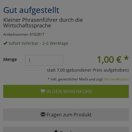
Gut aufgestellt
Marketing
Kleiner Phrasenführer durch die
Wirtschaftssprache
Umfragetools
Artikelnummer: 6102817
Sofort lieferbar - 2-6 Werktage
Cookies
Alle Akzeptieren
1,00
€
*
Menge
Cookies
Einstellungen speichern
statt 7,00 (gebundener Preis aufgehoben)
zu Haupptseite Zustimmun
zurück
* inkl. gesetzlicher MwSt und zzgl.
Versandkosten
IN DEN WARENKORB
Fragen zum Produkt