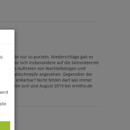
rrekorde nur so purzeln. Niederschläge gab es
ll
es wirkte sich insbesondere auf die Getreideernte
dest das Auftreten von Wachtelkönigen und
ten zur Waldschnepfe angesehen. Gegenüber der
anders erklärbar? Nicht fehlen darf wie immer
en zwischen Juni und August 2019 bei ornitho.de
 wird
alle