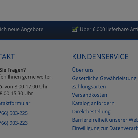
fragetools
lich neue Angebote
Über 6.000 lieferbare Art
Cookies
Cookies
Alle Akzeptieren
Einstellungen speichern
zu Haupptseite Zustimmung D
zurück
TAKT
KUNDENSERVICE
Sie Fragen?
Über uns
fen Ihnen gerne weiter.
Gesetzliche Gewährleistung
o.
von 8.00-17.00 Uhr
Zahlungsarten
8.00-15.30 Uhr
Versandkosten
taktformular
Katalog anfordern
Direktbestellung
766) 903-225
Barrierefreiheit unserer We
766) 903-223
Einwilligung zur Datenverar