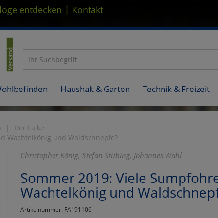
|
loge entdecken
Kontakt
Wohlbefinden
Haushalt & Garten
Technik & Freizeit
n
Der Falke
nd Wachtelkönig und Waldschnepfe?
Christopher König, Stefan Stübing, Johannes Wahl
Sommer 2019: Viele Sumpfohre
Wachtelkönig und Waldschnep
Artikelnummer: FA191106