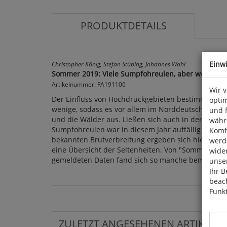
PRODUKTDETAILS
Einw
Christopher König, Stefan Stübing, Johannes Wahl
Sommer 2019: Viele Sumpfohreulen, aber wo sind 
Artikelnummer: FA191106
Wir 
Der Einfluss von Hochdruckgebieten bestimmte die
optim
wenige, sodass es vor allem im Norddeutschen Tief
und 
und die Wälder aus. Ließen sich auch in der Vog
währ
Sumpfohreulen war in diesem Jahr auffällig ander
Komfo
bekannten Brutverbreitung ergeben sich hier deut
werde
eine Übersicht der Seltenheiten. Von "Sommerloch" 
wide
gemeldeten Daten fand sich so manche bemerkensw
unser
Ihr B
beach
Funkt
ZULETZT ANGESEHENEN ARTIKEL: