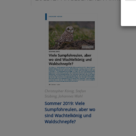
Hier 
Cook
fortg
nicht
Selbs
anpa
Ko
Christopher König, Stefan
Wa
Stübing, Johannes Wahl
Sommer 2019: Viele
Pe
Sumpfohreulen, aber wo
sind Wachtelkönig und
Waldschnepfe?
Ma