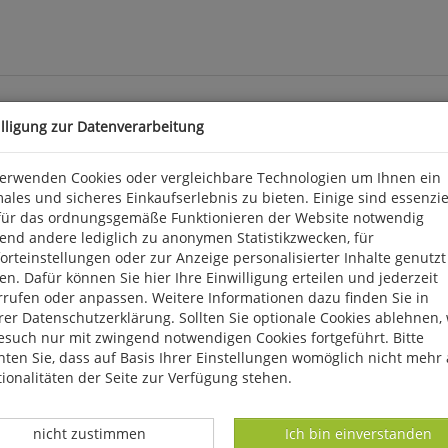
illigung zur Datenverarbeitung
Wachtelkönig und Waldschnepfe?
verwenden Cookies oder vergleichbare Technologien um Ihnen ein
 Witterung im Sommer 2019. Extreme Hitzewellen ließen Temperatu
ales und sicheres Einkaufserlebnis zu bieten. Einige sind essenzie
land zu einer weiteren erheblichen Verschärfung der Dürre kam. Di
für das ordnungsgemäße Funktionieren der Website notwendig
elwelt Auswirkungen dieser extremen Bedingungen erkennen? Zumin
end andere lediglich zu anonymen Statistikzwecken, für
s. Neben diesen Arten haben wir uns auch einmal die ornitho-Da
rteinstellungen oder zur Anzeige personalisierter Inhalte genutzt
liche Unterschiede. Besorgniserregender Rückgang oder doch ganz 
n. Dafür können Sie hier Ihre Einwilligung erteilen und jederzeit
konnte diesbezüglich keine Rede sein. Unter den fast 1,5 Million
rrufen oder anpassen. Weitere Informationen dazu finden Sie in
erte Rarität.
er Datenschutzerklärung. Sollten Sie optionale Cookies ablehnen,
esuch nur mit zwingend notwendigen Cookies fortgeführt. Bitte
ten Sie, dass auf Basis Ihrer Einstellungen womöglich nicht mehr 
ionalitäten der Seite zur Verfügung stehen.
Datenverarbeitung -
Datenverarbeitung -
nicht zustimmen
Ich bin einverstanden