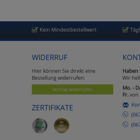
Um
Kein Mindestbestellwert
Täg
WIDERRUF
KON
Hier können Sie direkt eine
Haben 
Bestellung widerrufen:
Wir hel
Mo. - D
Vertrag widerrufen
Fr.
von 
Kon
ZERTIFIKATE
(06
(06