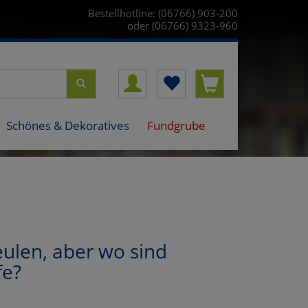
Bestellhotline: (06766) 903-200
oder (06766) 9323-960
Schönes & Dekoratives
Fundgrube
ulen, aber wo sind
fe?