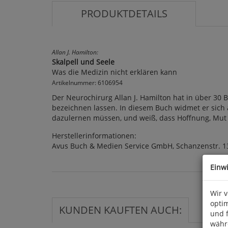
PRODUKTDETAILS
Allan J. Hamilton:
Skalpell und Seele
Was die Medizin nicht erklären kann
Artikelnummer: 6106954
Der Neurochirurg Allan J. Hamilton hat in über 30 
bezeichnen lassen. In diesem Buch widmet er sich 
dazulernen müssen, und weiß, dass Hoffnung, Mut u
Herstellerinformationen:
Avus Buch & Medien Service GmbH, Schanzenstr. 1
Einw
Wir 
optim
KUNDEN KAUFTEN AUCH:
und 
währ