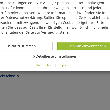
rteinstellungen oder zur Anzeige personalisierter Inhalte genutzt
n. Dafür können Sie hier Ihre Einwilligung erteilen und jederzeit
rrufen oder anpassen. Weitere Informationen dazu finden Sie in
er Datenschutzerklärung. Sollten Sie optionale Cookies ablehnen,
esuch nur mit zwingend notwendigen Cookies fortgeführt. Bitte
ten Sie, dass auf Basis Ihrer Einstellungen womöglich nicht mehr 
ionalitäten der Seite zur Verfügung stehen.
Datenverarbeitung -
Datenverarbeitung -
nicht zustimmen
Ich bin einverstanden
Datenverarbeitung -
Detaillierte Einstellungen
Datenschutz
|
Impressum
können Sie alle optionalen Cookies einstellen. Sollten Sie optionale
ies ablehnen, wird Ihr Besuch nur mit zwingend notwendigen Cook
ücksschwein
eführt. Bitte beachten Sie, dass auf Basis Ihrer Einstellungen womö
 mehr alle Funktionalitäten der Seite zur Verfügung stehen.
tverständlich können Sie die Einstellungen jederzeit widerrufen o
ssen.