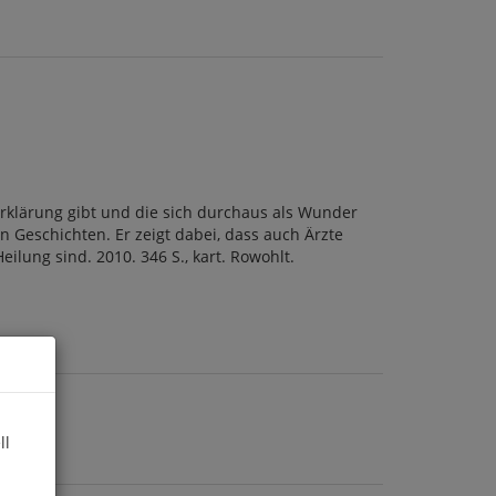
 Erklärung gibt und die sich durchaus als Wunder
 Geschichten. Er zeigt dabei, dass auch Ärzte
ung sind. 2010. 346 S., kart. Rowohlt.
ll