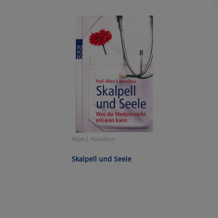
Ko
Wa
Pe
Ma
Um
Allan J. Hamilton:
Skalpell und Seele