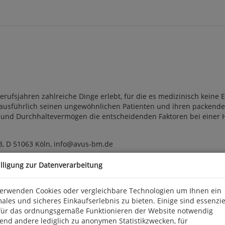
Berufsjahren zahlreiche Dinge erlebt, für die es medizinisch keine
ausführlich seinen ungewöhnlichen Patienten und ihren packenden
nd Durchhaltevermögen die entscheidenden Faktoren bei einer Heil
3, D 51063 Köln, info@avus-bm.de
illigung zur Datenverarbeitung
verwenden Cookies oder vergleichbare Technologien um Ihnen ein
ales und sicheres Einkaufserlebnis zu bieten. Einige sind essenzie
für das ordnungsgemäße Funktionieren der Website notwendig
end andere lediglich zu anonymen Statistikzwecken, für