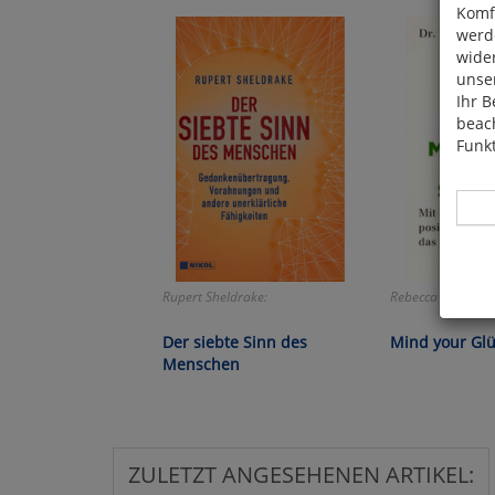
Komfo
werde
wide
unser
Ihr B
beach
Funkt
Rupert Sheldrake:
Rebecca Böhme:
Hier 
Cook
Der siebte Sinn des
Mind your Gl
fortg
Menschen
nicht
Selbs
anpa
ZULETZT ANGESEHENEN ARTIKEL: