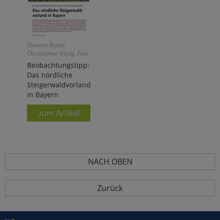
Thomas Büttel,
Christopher König, Felix
Weiß
Beobachtungstipp:
Das nördliche
Steigerwaldvorland
in Bayern
zum Artikel
NACH OBEN
Zurück