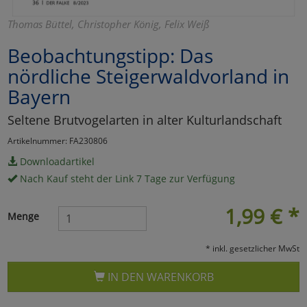
Marketing
Thomas Büttel, Christopher König, Felix Weiß
Beobachtungstipp: Das
Umfragetools
nördliche Steigerwaldvorland in
Bayern
Cookies
Alle Akzeptieren
Seltene Brutvogelarten in alter Kulturlandschaft
Artikelnummer: FA230806
Cookies
Einstellungen speichern
Downloadartikel
zu Haupptseite Zustimmun
zurück
Nach Kauf steht der Link 7 Tage zur Verfügung
1,99
€
*
Menge
* inkl. gesetzlicher MwSt
IN DEN WARENKORB