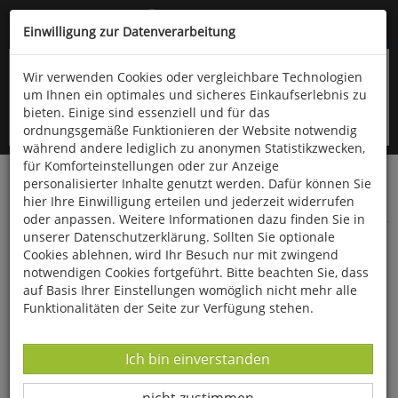
Kompletten Head der Seite überspringen
(06766) 903-200
oder (06766) 9323-960
Einwilligung zur Datenverarbeitung
Wir verwenden Cookies oder vergleichbare Technologien
um Ihnen ein optimales und sicheres Einkaufserlebnis zu
bieten. Einige sind essenziell und für das
ordnungsgemäße Funktionieren der Website notwendig
während andere lediglich zu anonymen Statistikzwecken,
für Komforteinstellungen oder zur Anzeige
personalisierter Inhalte genutzt werden. Dafür können Sie
Startseite
Bücher
Downloads
Zeitschriften
hier Ihre Einwilligung erteilen und jederzeit widerrufen
Der Falke
oder anpassen. Weitere Informationen dazu finden Sie in
unserer Datenschutzerklärung. Sollten Sie optionale
Beobachtungstipp: Das nördliche
Cookies ablehnen, wird Ihr Besuch nur mit zwingend
Steigerwaldvorland in Bayern
notwendigen Cookies fortgeführt. Bitte beachten Sie, dass
auf Basis Ihrer Einstellungen womöglich nicht mehr alle
Funktionalitäten der Seite zur Verfügung stehen.
Datenverarbeitung -
Ich bin einverstanden
Datenverarbeitung -