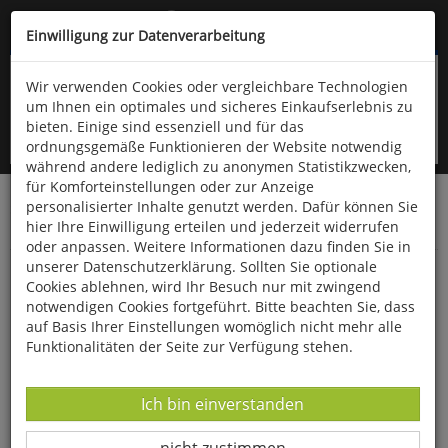
Kompletten Head der Seite überspringen
(06766) 903-200
oder (06766) 9323-960
Einwilligung zur Datenverarbeitung
Wir verwenden Cookies oder vergleichbare Technologien
um Ihnen ein optimales und sicheres Einkaufserlebnis zu
bieten. Einige sind essenziell und für das
ordnungsgemäße Funktionieren der Website notwendig
während andere lediglich zu anonymen Statistikzwecken,
für Komforteinstellungen oder zur Anzeige
personalisierter Inhalte genutzt werden. Dafür können Sie
Startseite
Bücher
Downloads
Zeitschriften
hier Ihre Einwilligung erteilen und jederzeit widerrufen
Betrifft Sport
oder anpassen. Weitere Informationen dazu finden Sie in
unserer Datenschutzerklärung. Sollten Sie optionale
Sehbehindertenfußball
Cookies ablehnen, wird Ihr Besuch nur mit zwingend
notwendigen Cookies fortgeführt. Bitte beachten Sie, dass
auf Basis Ihrer Einstellungen womöglich nicht mehr alle
Funktionalitäten der Seite zur Verfügung stehen.
Datenverarbeitung -
Ich bin einverstanden
Datenverarbeitung -