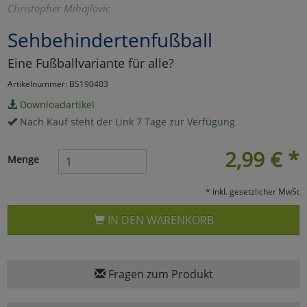
Christopher Mihajlovic
Marketing
Sehbehindertenfußball
Eine Fußballvariante für alle?
Umfragetools
Artikelnummer: BS190403
Downloadartikel
Cookies
Alle Akzeptieren
Nach Kauf steht der Link 7 Tage zur Verfügung
Cookies
Einstellungen speichern
2,99
€
*
Menge
zu Haupptseite Zustimmun
zurück
* inkl. gesetzlicher MwSt
IN DEN WARENKORB
Fragen zum Produkt